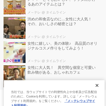
るあのアイテムとは？
メ～テレ
@ タイムライン
渋めの和食店なのに…女性に大人気！
その、おいしさの秘密とは？
メ～テレ
@ タイムライン
女性に嬉しい、美の体験♪ 高品質のオリ
ジナルコスメ作りをしてみよう！
メ～テレ
@ タイムライン
女性に大人気！ 異空間な個室と可愛い
飲み物がある、おしゃれカフェ
メ～テレ
@ タイムライン
当社では、当ウェブサイトでの利便性向上や分析及び広告配信
のために、Cookieを利用しています。詳しくは「メ～テレウェ
ブサイト利用規約」をご覧ください。
「メ～テレウェブサイ
ト利用規約」