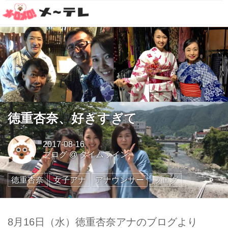
徳重杏奈、好きすぎて
2017-08-16
ブログ
@
タイムライン
徳重杏奈
女子アナ
アナウンサー
ブログ
8月16日（水）徳重杏奈アナのブログより