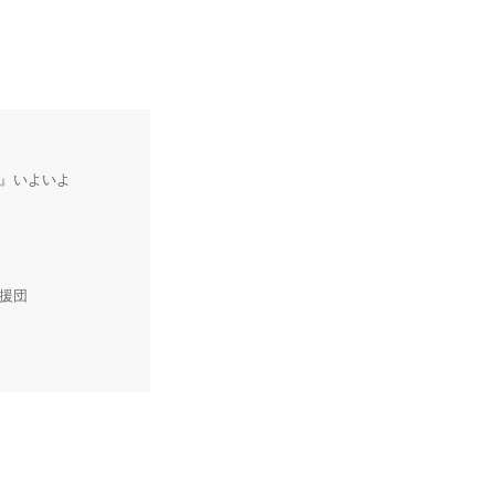
』いよいよ
援団