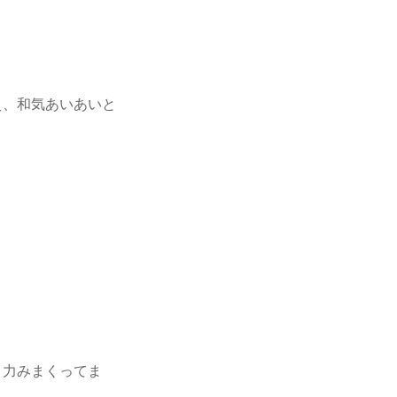
え、和気あいあいと
と力みまくってま