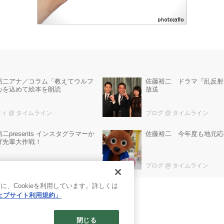
裕二アナ／コラム「教えてウルフ
佐藤裕二 ドラマ『乱反射
心を込めて絵本を朗読
放送
フィ
@ タイムライン
ブログ
@ タイムライン
二presents インスタグラマーか
佐藤裕二 今年度も地元応
げ先輩大作戦！
テレ
@ タイムライン
ブログ
@ タイムライン
、Cookieを利用しています。詳しくは
ェブサイト利用規約」
閉じる