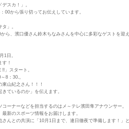
ドデスカ！」。
6：00から張り切ってお伝えしています。
サタ」。
00から、濱口優さん鈴木ちなみさんを中心に多彩なゲストを迎
。
0月1日。
ます！
!!」スタート。
～8：30.。
の東山紀之さん！！！
起きているのか」を伝えます。
ツコーナーなどを担当するのはメ～テレ濱田隼アナウンサー。
、最新のスポーツ情報をお届けします。
也さんとの共演に「10月1日まで、連日徹夜で準備します！」