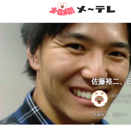
佐藤裕二、
2017-09-1
ブログ
@
佐藤裕二
男性アナ