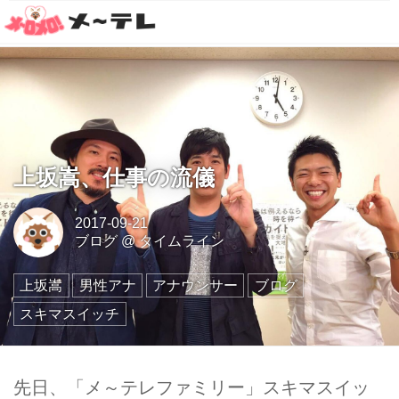
上坂嵩、仕事の流儀
2017-09-21
ブログ
@
タイムライン
上坂嵩
男性アナ
アナウンサー
ブログ
スキマスイッチ
先日、「メ～テレファミリー」スキマスイッ