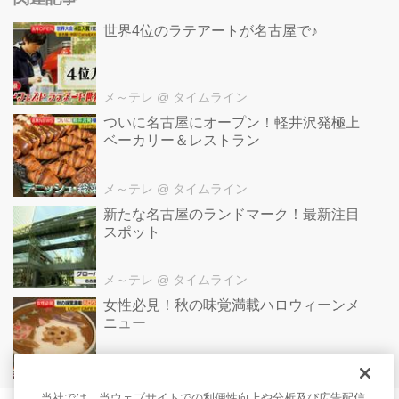
世界4位のラテアートが名古屋で♪
メ～テレ
@ タイムライン
ついに名古屋にオープン！軽井沢発極上
ベーカリー＆レストラン
メ～テレ
@ タイムライン
新たな名古屋のランドマーク！最新注目
スポット
メ～テレ
@ タイムライン
女性必見！秋の味覚満載ハロウィーンメ
ニュー
メ～テレ
@ タイムライン
当社では、当ウェブサイトでの利便性向上や分析及び広告配信