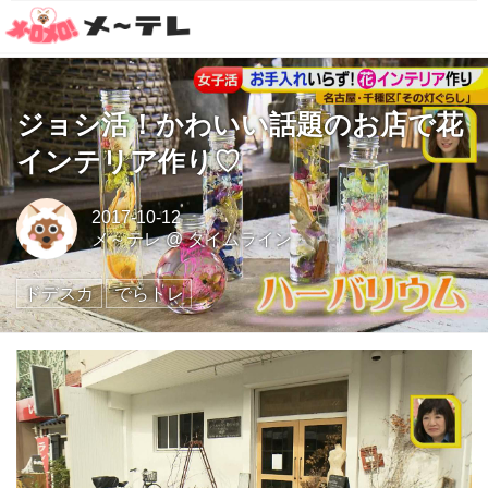
ジョシ活！かわいい話題のお店で花
インテリア作り♡
2017-10-12
メ～テレ
@
タイムライン
ドデスカ
でらトレ