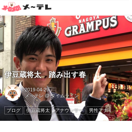
伊豆蔵将太 踏み出す春
2019-04-29
メ～テレ
@
タイムライン
ブログ
伊豆蔵将太
アナウンサー
男性アナ