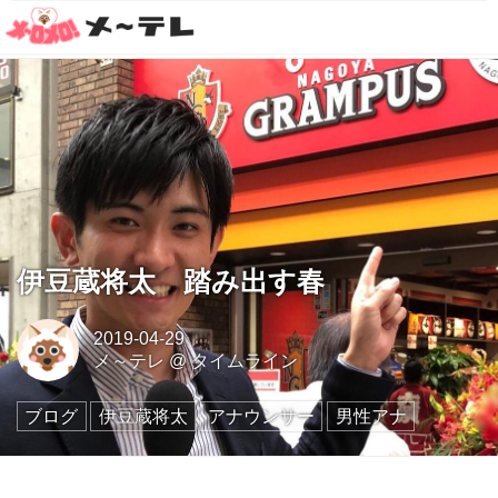
伊豆蔵将太 踏み出す春
2019-04-29
メ～テレ
@
タイムライン
ブログ
伊豆蔵将太
アナウンサー
男性アナ