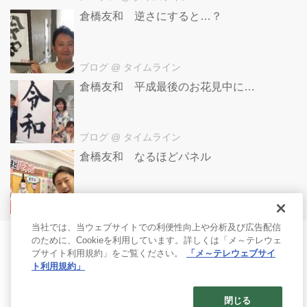
倉橋友和 逆さにすると…？
ブログ
@ タイムライン
倉橋友和 平成最後のお花見中に…
ブログ
@ タイムライン
倉橋友和 なるほどパネル
ブログ
@ タイムライン
当社では、当ウェブサイトでの利便性向上や分析及び広告配信
のために、Cookieを利用しています。詳しくは「メ～テレウェ
ブサイト利用規約」をご覧ください。
「メ～テレウェブサイ
ト利用規約」
閉じる
© 2017- Nagoya Broadcasting Network All rights reserved.