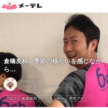
倉橋友和 季節の移ろいを感じなが
ら…
2019-06-14
ブログ
@
タイムライン
ブログ
倉橋友和
アナウンサー
男性アナ