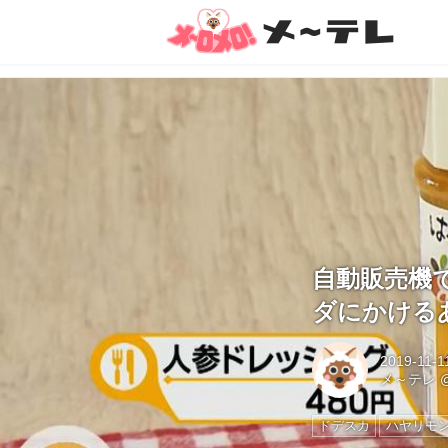
自動販売機
ダにかける
2019-11-1
メ～テレ
ドデスカ
ハヤリモ