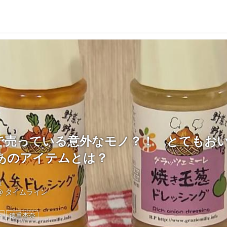
で売っている意外なモノ？！ とてもお
あのアイテムとは？
1
@
タイムライン
ン
徳重杏奈