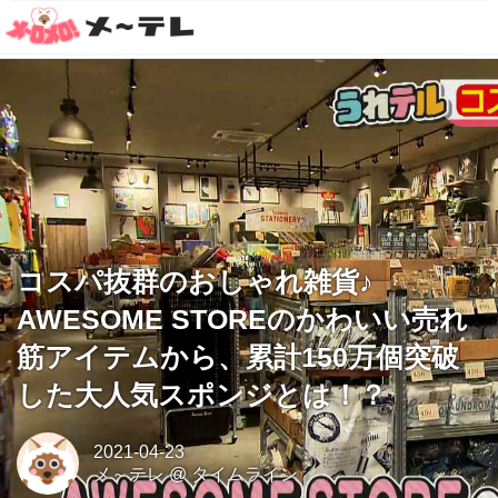
コスパ抜群のおしゃれ雑貨♪
AWESOME STOREのかわいい売れ
筋アイテムから、累計150万個突破
した大人気スポンジとは！？
2021-04-23
メ～テレ
@
タイムライン