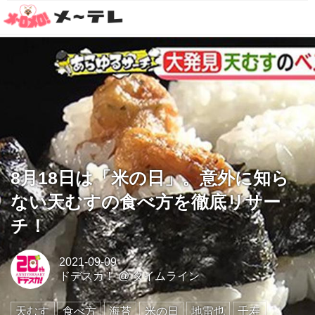
8月18日は「米の日」。意外に知ら
ない天むすの食べ方を徹底リサー
チ！
2021-09-09
ドデスカ！
@
タイムライン
天むす
食べ方
海苔
米の日
地雷也
千寿