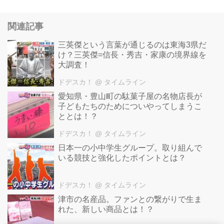
関連記事
三英傑という言葉が通じるのは東海3県だ
け？三英傑=信長・秀吉・家康の境界線を
大調査！
ドデスカ！
@ タイムライン
愛知県・豊山町の駄菓子屋の名物店長が
子どもたちのためについやってしまうこ
ととは！？
ドデスカ！
@ タイムライン
日本一の小中学生グループ。取り組んで
いる競技と強化したポイントとは？
ドデスカ！
@ タイムライン
津市の名産品。ファンとの繋がりで生ま
れた、新しい商品とは！？