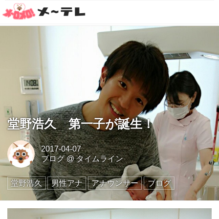
堂野浩久 第一子が誕生！
2017-04-07
ブログ
@
タイムライン
堂野浩久
男性アナ
アナウンサー
ブログ