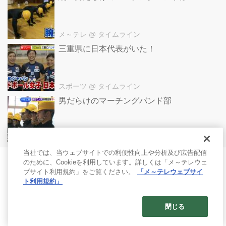
メ～テレ
@ タイムライン
三重県に日本代表がいた！
スポーツ
@ タイムライン
男だらけのマーチングバンド部
メ～テレ
@ タイムライン
当社では、当ウェブサイトでの利便性向上や分析及び広告配信
のために、Cookieを利用しています。詳しくは「メ～テレウェ
ブサイト利用規約」をご覧ください。
「メ～テレウェブサイ
ト利用規約」
閉じる
© 2017- Nagoya Broadcasting Network All rights reserved.
Built on
the dino platform
.