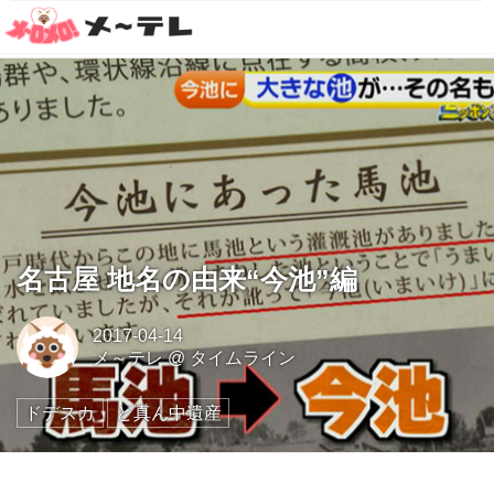
名古屋 地名の由来“今池”編
2017-04-14
メ～テレ
@
タイムライン
ドデスカ
ど真ん中遺産