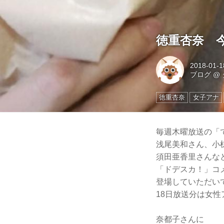
徳重杏奈 
2018-01-1
ブログ
@
徳重杏奈
女子アナ
毎週木曜放送の「
浅尾美和さん、小
須田亜香里さんな
「ドデスカ！」コ
登場していただい
18日放送分は女性
奈都子さんに