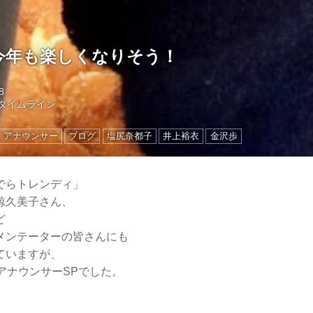
今年も楽しくなりそう！
8
タイムライン
アナウンサー
ブログ
塩尻奈都子
井上裕衣
金沢歩
でらトレンディ」
椋久美子さん、
ど
メンテーターの皆さんにも
ていますが、
アナウンサーSPでした。