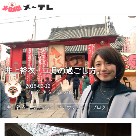
井上裕衣 二月の過ごし方。
2018-02-12
ブログ
@
タイムライン
井上裕衣
女子アナ
アナウンサー
ブログ