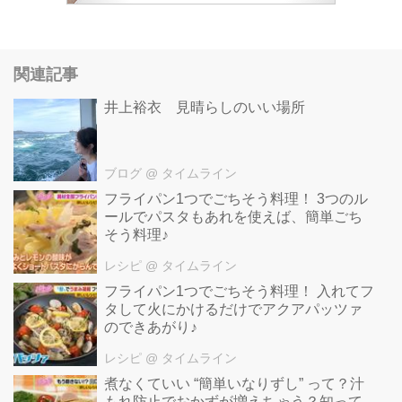
関連記事
井上裕衣 見晴らしのいい場所
ブログ
@ タイムライン
フライパン1つでごちそう料理！ 3つのル
ールでパスタもあれを使えば、簡単ごち
そう料理♪
レシピ
@ タイムライン
フライパン1つでごちそう料理！ 入れてフ
タして火にかけるだけでアクアパッツァ
のできあがり♪
レシピ
@ タイムライン
煮なくていい “簡単いなりずし” って？汁
もれ防止でおかずが増えちゃう？知って