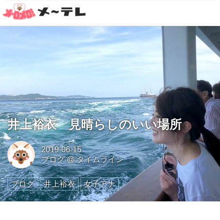
井上裕衣 見晴らしのいい場所
2019-06-15
ブログ
@
タイムライン
ブログ
井上裕衣
女子アナ