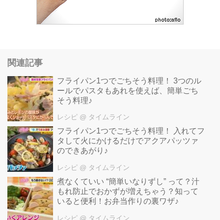
関連記事
フライパン1つでごちそう料理！ 3つのル
ールでパスタもあれを使えば、簡単ごち
そう料理♪
レシピ
@ タイムライン
フライパン1つでごちそう料理！ 入れてフ
タして火にかけるだけでアクアパッツァ
のできあがり♪
レシピ
@ タイムライン
煮なくていい “簡単いなりずし” って？汁
もれ防止でおかずが増えちゃう？知って
いると便利！お弁当作りの裏ワザ♪
レシピ
@ タイムライン