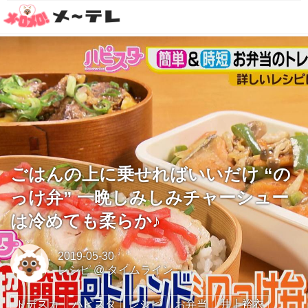
ごはんの上に乗せればいいだけ “の
っけ弁” 一晩しみしみチャーシュー
は冷めても柔らか♪
2019-05-30
レシピ
@
タイムライン
ドデスカ
ハピスタ
レシピ
お弁当
井上裕衣