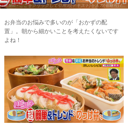
via text - ここをクリックして引用元(テキスト)を入力(省略可) / site.to.link.com - ここをクリックして引用元を入力(省略可)
お弁当のお悩みで多いのが「おかずの配
置」。朝から細かいことを考えたくないです
よね！