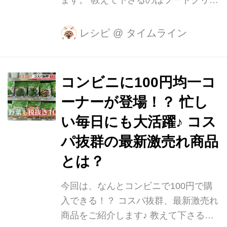
イター・栄養士の、おかち まいさん。
自宅キッチンにて、カフェめしやパー
レシピ
@
タイムライン
ティー料理のお料理教室cooking LABO
:) tsukuruを主宰。 フードクリエイタ
ーとして、レシピ開発やタイアップレ
コンビニに100円均一コ
ッスン、セミナー講師や出張レッス
ーナーが登場！？ 忙し
ン、コラム執筆等、幅広く活動されて
います。 今回作っていくのは、「スー
い毎日にも大活躍♪ コス
プ玉」という簡単にスープができる優
パ抜群の最新激売れ商品
れもの♪ このスープ玉にお湯を注げ
とは？
ば、とても簡単にスープができるんで
す。 早速、基本の「みそ玉」から作っ
今回は、なんとコンビニで100円で購
てみましょう！ みそは免疫力をアップ
入できる！？ コスパ抜群、最新激売れ
してくれるの...
商品をご紹介します♪ 教えて下さるの