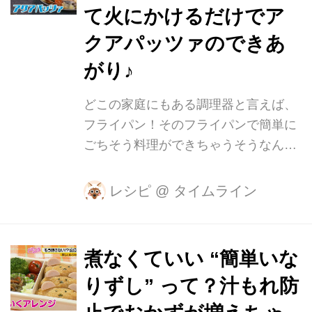
て火にかけるだけでア
クアパッツァのできあ
がり♪
どこの家庭にもある調理器と言えば、
フライパン！そのフライパンで簡単に
ごちそう料理ができちゃうそうなんで
す。 教えていただくのは、簡単に作れ
るレシピで有名な料理家の上島亜紀さ
レシピ
@
タイムライン
ん。しかもオシャレなごちそう料理代
表の「アクアパッツァ」をフライパン
で作ってしまうんです。 【材料】(2人
煮なくていい “簡単いな
前) ・白身魚の切り身(1切れ100g以上)
りずし” って？汁もれ防
…2枚 ・あさり(大きめ)…10個 ・たま
ねぎ…1/2個 ・セロリ…1/2本 ・プチト