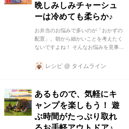
湯をかけて、味が染み込みやすくしま
晩しみしみチャーシュ
す。 (A)の材料（しょうゆ：水：砂糖
ーは冷めても柔らか♪
＝3：3：2）を耐熱容器に入れて、電
子レンジで1分加熱します。 ご飯を詰
お弁当のお悩みで多いのが「おかずの
められるよう、切り込みを入れた油あ
配置」。朝から細かいことを考えたく
げを(A)に浸して、冷蔵庫で一晩置きま
ないですよね！ そんなお悩みを見事に
す。 次の...
解決するのが“のっけ弁”。何も考えず
に、ごはんに乗せるだけなので楽ちん
レシピ
@
タイムライン
なんです♪ 教えていただくのは、雑誌
「サンキュ！」のトップブロガー・に
いかわみかさん。 旦那様のお弁当は15
あるもので、気軽にキ
年以上、作り続けている達人です。 レ
ャンプを楽しもう！ 遊
ンチンチャーシューのっけ弁 【材料】
・鶏もも肉…300g ・塩・コショウ…
ぶ時間がたっぷり取れ
少々 (たれ) ・しょうゆ…大さじ3 ・み
るお手軽アウトドア♪