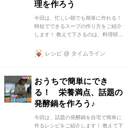
理を作ろう
各少々 ・オリーブオイル…大さじ1/2
・タマネギ…半玉(1/2) ・ニンニク…1
今回は、忙しい朝でも簡単に作れる！
かけ ・醤油…大さじ2 ・みりん…大さ
時短でできるスープの作り方をご紹介
じ1 ・酒…大さじ1 ・一味唐辛子…小
します！ 教えて下さるのは、料理研究
さじ1...
家・栄養士の阪下千恵さん。 外食大手
企業、無農薬・有機野菜・無添加食品
レシピ
@
タイムライン
などの宅配会社を経て独立。 現在は、
書籍、雑誌、企業販促用レシピの開
発、HP、テレビ等の料理レシピ作成、
おうちで簡単にでき
食育関連講習会など幅広く手がけてい
る！ 栄養満点、話題の
らっしゃいます。 今回ご紹介するの
は、10分で完成！ 「にんじんとじゃが
発酵鍋を作ろう♪
いものクリームスープ」です。 【材
今回は、話題の発酵鍋を自宅で簡単に
料】(2人分) ・にんじん…1/2本 ・しゃ
作るレシピをご紹介します！ 教えて下
がいも…1個 ・玉ねぎ…1/4個 ・オリ