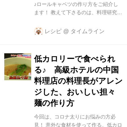
♪ロールキャベツの作り方をご紹介し
ます！ 教えて下さるのは、料理研究家
の杉浦友祐さん。 名古屋クッキングス
クールを主宰、日本料理、西洋料理な
レシピ
@
タイムライン
どジャンルを問わず、手軽で簡単に作
れる家庭料理を教えられています。 使
うのは、ローソンストア100で販売さ
低カロリーで食べられ
れている、2人前で100円の激安「パス
る♪ 高級ホテルの中国
タソース」 これを使えば、お店のよう
な味に仕上がるんだそうです！ そし
料理店の料理長がアレン
て、1人前がなんと約200円！ 安く作
ジした、おいしい担々
れる理由は、100円のパスタソースと
麺の作り方
冷凍ハンバーグを使うからなんです！
冷凍ハンバーグは半分に切って2つに
今回は、コロナ太りにお悩みの方必
重ね、ロールキャベツの具として巻い
見！ 意外な食材を使って作る、低カロ