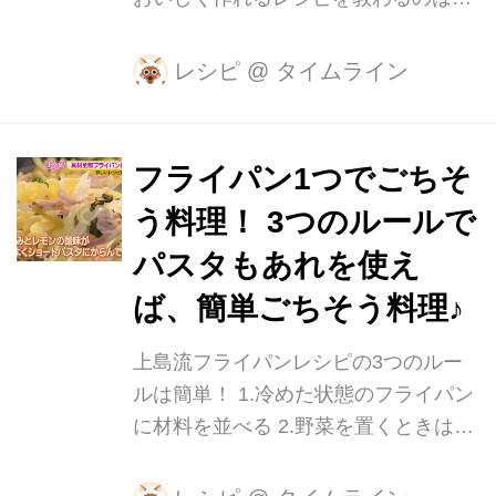
「とみ子お料理教室」関富子先生。 ＜
材料（4人分）＞ 【タネ】 ・合挽肉…
レシピ
@
タイムライン
200g ・玉ねぎ…1/2個 ※みじん切り
・うどんスープ（ヒガシマル）…1袋
・卵…1個 ・パン粉…1/2カップ ・コ
フライパン1つでごちそ
ショウ…適量 ・キャベツ…1個 ・ベー
う料理！ 3つのルールで
コン…4枚 【スープ材料】 ・水…4カ
ップ ・うどんスープ（ヒガシマル）…
パスタもあれを使え
2袋 【調味料】 ・淡口醤油…大さじ1
ば、簡単ごちそう料理♪
・みりん…大さじ1 【水溶き片栗粉】
・片栗粉…大さじ1 ・水…大さじ2 ＜
上島流フライパンレシピの3つのルー
作り方＞ ①タネの材料をボウルでよく
ルは簡単！ 1.冷めた状態のフライパン
混ぜ合わせ、4等分にして空気を抜...
に材料を並べる 2.野菜を置くときは一
番下 3.メインが肉や魚なら粉ふりがマ
スト！ パスタ料理は鍋やフライパンな