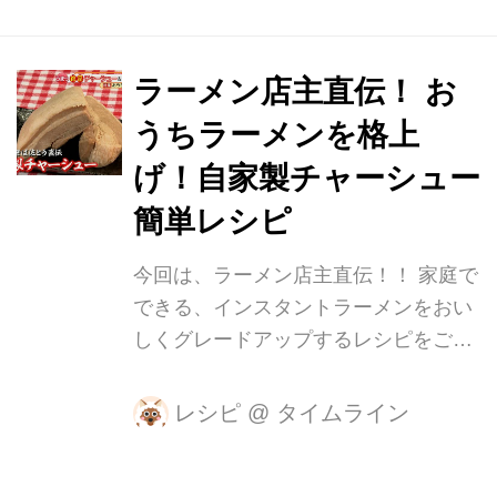
さん。 今回は、お店の人気ナンバーワ
ンメニューのハンバーグを作ります！
材料はこちら。 【材料】4人前 ・牛ミ
ラーメン店主直伝！ お
ンチ(6)…300g ・豚ミンチ(4)…200g
うちラーメンを格上
・炒め玉ねぎ…250g ・生パン粉(中目)
…50g ・ブラックペッパー…1g ・食
げ！自家製チャーシュー
塩…5g ・うま味調味料…2g ・ナツメ
簡単レシピ
グ…0.5g ・おろしニンニク…4g ・卵
(S)…1個 ・ひと手間食材 卵(S)…1個
今回は、ラーメン店主直伝！！ 家庭で
まず、牛ミンチと豚ミンチをこねてい
できる、インスタントラーメンをおい
きます。 固さの...
しくグレードアップするレシピをご紹
介します！ 教えて下さったのは、過去
に取材させて頂いたラーメン店「濃厚
レシピ
@
タイムライン
中華そば 佐とう」の店主、佐藤昇さ
ん。 外出自粛の中、リモートインタビ