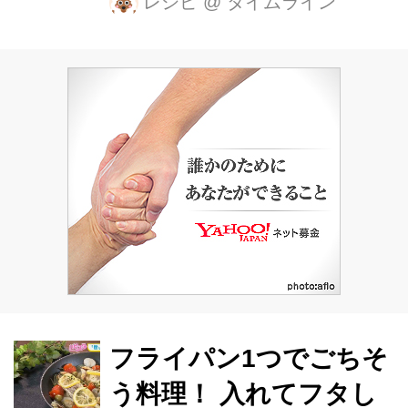
レシピ
@
タイムライン
ど大物の洗い物が多くて、意外と面倒
な料理ですよね。 でも上島亜紀さんの
レシピならフライパン1つでできちゃ
います！ レモンパスタ 【材料】 ・シ
ョートパスタ(フスィリ)…100g ・レモ
ン…1個 ・ベーコン…4枚 ・たまね
ぎ…1/2個 ・にんにく…1かけ ・生ク
リーム(乳脂肪40%以上の物)…100ml
・白ワイン…30ml ・塩…小さじ1/2 ・
塩、コショウ…適量 ・オリーブオイ
ル…大さじ1/2 ・フレッシ...
フライパン1つでごちそ
う料理！ 入れてフタし