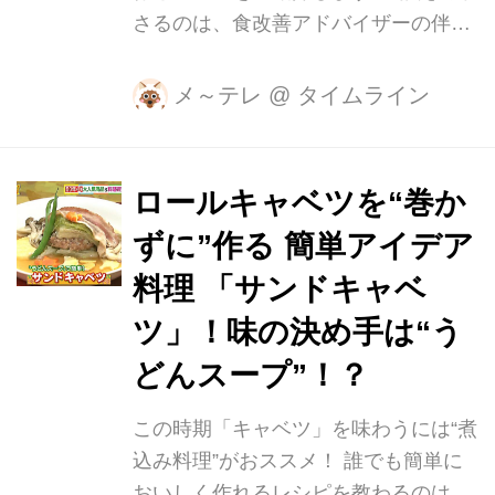
さるのは、食改善アドバイザーの伴乃
ーブ油…大さじ1/2 ・水…1カップ ・
美名さん。 名古屋で発酵食品の料理教
コンソメ…1個 ・牛乳…150ml(3/4カッ
室を開くなど、取り入れやすい調理法
プ)...
メ～テレ
@
タイムライン
を考案されています。 「発酵食品」は
体を温めたり、消化をよくするとされ
ていて健康に良いといわれています。
ロールキャベツを“巻か
今回ご紹介するのは、こちらの「洋風
ずに”作る 簡単アイデア
トマト発酵鍋」です！ 【材料】 ・無
塩トマトジュース…700ml ・水…
料理 「サンドキャベ
300ml ・しょうゆ、みりん…各100ml
ツ」！味の決め手は“う
・白味噌…大さじ1～3 ・酒粕ペース
どんスープ”！？
ト…大さじ2 ・白菜…1/4個 ・とり手
羽元…8～10本 ・リンゴ酢…大さじ
この時期「キャベツ」を味わうには“煮
2・ささみ、豚肉など…お好みで ・き
込み料理”がおススメ！ 誰でも簡単に
のこ類…適量 ...
おいしく作れるレシピを教わるのは