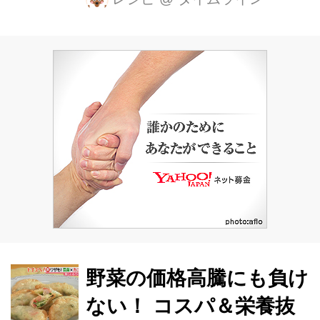
さん。 登録者50万人以上のYouTubeチ
ャンネルで、筋肉男飯を配信中です！
材料はこちら。 【材料】 ・食パン…1
枚 ・サラダ油…小さじ1/2 ・卵…1個
・牛乳…大さじ4 ・砂糖…10g ・バタ
ー、はちみつ…各適量 ボウルに卵、牛
乳、砂糖を入れて、しっかり混ぜま
す。 この時、白身が残ってしまうとク
リーミーな食感にならないので、白身
と黄身を合わせることが大切です。 ア
ルミホイルで、食パンより少し高さの
ある箱を作...
野菜の価格高騰にも負け
ない！ コスパ＆栄養抜