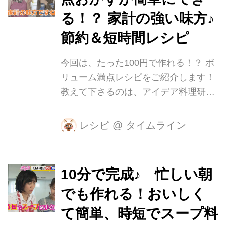
の材料] ・タマネギ…1個 ・トマト…1
る！？ 家計の強い味方♪
個 ・ニンニク…1かけ ・ショウガ…1
節約＆短時間レシピ
かけ ・ターメリック…小さじ1 ・クミ
ン…小さじ1 ・コリアンダー…小さじ1
今回は、たった100円で作れる！？ ボ
・塩…小さじ1 ・サラダ油…大さじ1
リューム満点レシピをご紹介します！
・チリペッパーorブラックペッパー…
教えて下さるのは、アイデア料理研究
お好みで ...
家のmakoさん。 栄養士とフードコー
ディネーターの資格を持ち、料理アイ
レシピ
@
タイムライン
デアを考えるのが得意で、誰でもおい
しく作れるレシピを提案されていま
す。 今回ご紹介するのは、お肉の中で
10分で完成♪ 忙しい朝
も安くてヘルシーな鶏むね肉をメイン
でも作れる！おいしく
にした一品。 「鶏むね肉のソテー デ
ィアボラ風」です。 【材料】(2人分)
て簡単、時短でスープ料
・鶏むね肉…300g ・塩、コショウ…