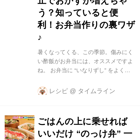
止でおかずが増えちゃ
マト…8個 ・オリーブ(グリーン種無
う？知っていると便
し)…6粒 ・レモン…1個 ・白ワイン…
利！お弁当作りの裏ワザ
50ml ・塩、コショウ…適量 ・オリー
ブオイル…大さじ1 ・小麦粉…小さじ2
♪
・フレッシュタイムもしくはロー...
暑くなってくる、この季節。傷みにく
い酢飯がお弁当には、オススメですよ
ね。 お弁当に “いなりずし” をよく入
れるという、にいかわみかさん。手間
がかかる “いなりずし”を簡単に作れる
レシピ
@
タイムライン
裏ワザや、汁もれ防止で一石二鳥の裏
ワザを教えていただきました。 いなり
ずし 【材料】 ・油あげ ・酢飯 (A) ・
ごはんの上に乗せれば
しょうゆ…大さじ3 ・水…大さじ3 ・
いいだけ “のっけ弁” 一
砂糖…大さじ2 前の晩に、油あげにお