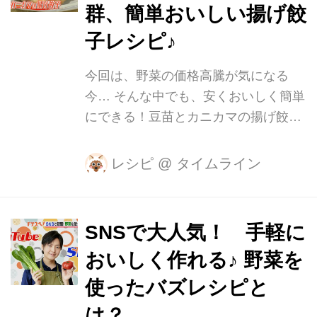
群、簡単おいしい揚げ餃
子レシピ♪
今回は、野菜の価格高騰が気になる
今… そんな中でも、安くおいしく簡単
にできる！豆苗とカニカマの揚げ餃子
レシピをご紹介します。 教えて下さる
のは、フードクリエイターの、おかち
レシピ
@
タイムライン
まいさん。 愛知県小牧市を拠点に料理
教室を主宰したり、料理に関するレシ
ピやエッセイを出版したりなど、幅広
SNSで大人気！ 手軽に
く活動されています。 材料はこちら。
おいしく作れる♪ 野菜を
【材料】 ・餃子の皮…12枚 ・豆苗…
1/2袋 ・カニカマ…5本 ・マヨネー
使ったバズレシピと
ズ…大さじ1 まず、豆苗は根元を落と
は？