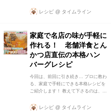
介します！ 教えて下さるのは、フード
クリエイターの、おかち まいさん。
レシピ
@
タイムライン
愛知県小牧市を拠点に料理教室を主宰
したり、料理に関するレシピやエッセ
イを出版したりなど、幅広く活動され
家庭で名店の味が手軽に
ています。 ご紹介するレシピは、これ
作れる！ 老舗洋食とん
からの時期にオススメのキーマカレー
と冷製スープ。 暑いキッチンでカレー
かつ店直伝の本格ハン
を作るのは大変なイメージですが、な
バーグレシピ
んと電子レンジで簡単に作ることがで
きるんです！ 材料はこちら。 【材
今回は、前回に引き続き… プロに教わ
料】(一人前) ・合い挽き肉…100g ・
る、家庭で手軽にできる本格レシピを
玉ねぎ…1/4個 ・にんにく(チューブ)…
ご紹介します！ 教えて下さるのは、名
小さじ1 ・しょうが(...
古屋の老舗洋食・とんかつ店、マ・メ
ゾングループ統括総料理長の二村敏幸
レシピ
@
タイムライン