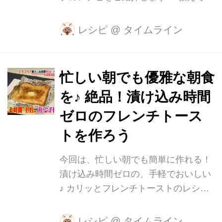
さるのは、管理栄養士の安藤ゆりえさ
ん。 「みりんスイーツ研究家」を名乗
レシピ
@
タイムライン
るほどのみりん好きで、3年で約300種
類のみりんレシピを考案されていま
す。 まず、みりんを鍋で煮つめて「み
忙しい朝でも優雅な朝食
りんシロップ」を作ります。 この時
を♪ 絶品！漬け込み時間
「みりん風調味料」を使用して作る
と、うまくシロップにならないことも
ゼロのフレンチトース
あるため「本みりん」で作るのがオス
トを作ろう
スメです。 ※「みりん」と名前が付く
ものには3種類あります。 ・本みり
今回は、忙しい朝でも簡単に作れる！
ん…昔ながらのみりん。アルコール度
漬け込み時間ゼロの、手軽でおいしい
数が約14％あるお酒の一種。 ・みりん
♪ カリッとフレンチトーストのレシピ
風調味料…みりんに似せて作った調味
をご紹介します。 教えて下さるのは筋
料...
トレが大好きな料理研究家、だれウマ
レシピ
@
タイムライン