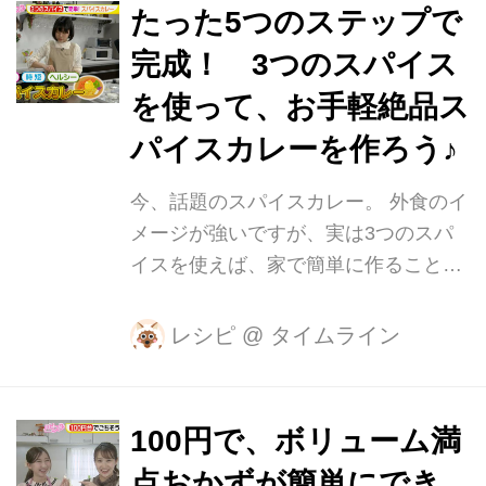
ューをさせて頂きました。 こだわりの
たった5つのステップで
ラーメンを作り出す佐藤さんが今回教
完成！ 3つのスパイス
えて下さるのは、家庭でできる自家製
チャーシューです！ 材料はこちら。
を使って、お手軽絶品ス
豚バラブロックを一本丸ごと使用しま
パイスカレーを作ろう♪
す。 【材料】 ・豚バラブロック（1
本） ・濃口しょうゆ・酒・みりん（各
今、話題のスパイスカレー。 外食のイ
100cc） ・ニンニク・ショウガ（各
メージが強いですが、実は3つのスパ
10g） ・ネギの青い部分（約
イスを使えば、家で簡単に作ることが
10cm×2） 水を張った鍋に豚バラ...
できるんです！ 教えて下さるのは、ス
パイス料理研究家の印度カリー子さ
レシピ
@
タイムライン
ん。 東京大学大学院で香辛料の研究を
しながら、本の出版、初心者向けスパ
イスキットなどを手掛けていらっしゃ
100円で、ボリューム満
います。 今回ご紹介するのは「チキン
点おかずが簡単にでき
カレー」です。 【材料】(2人分) [基本