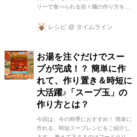
ていきます。 ハンバーグを...
リーで食べられる担々麺の作り方をご
紹介します。 教えて下さるのは、名古
屋マリオットアソシアホテルの中国料
レシピ
@
タイムライン
理レストラン「梨杏」の料理長、木下
貞三さん。 味や見た目を競う広東料理
の世界大会で銀賞を獲得し、栄養や薬
お湯を注ぐだけでスー
膳についても熟知されています。 今回
プが完成！？ 簡単に作
は、1人前649kcalと言われる担々麺を
低カロリーにアレンジ！！ 食材の工夫
れて、作り置き＆時短に
で、カロリーが半分以下になるそうな
大活躍♪「スープ玉」の
んです。 まず、中華麺の代わりに「春
作り方とは？
雨」を使います。 春雨を使うことで、
麺のカロリーを3分の1以下に大幅カッ
今回は、今の時季におすすめ！ 簡単に
トできるそうです。 そしてスープ
作れる、時短スープレシピをご紹介し
は…？ 一般的には、豚骨や鶏ガ...
ます。 教えて下さるのはフードクリエ