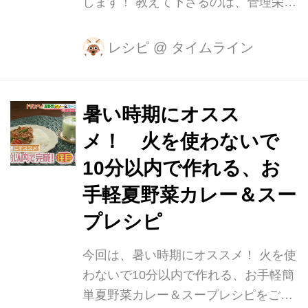
します！ 教えて下さるのは、管理栄養
ダ油…適量 まず、皮をむいた大根を一
士のごんだえりさん。 企業向けの健康
口大に切ります。 そして、水と白だし
サポートのほか、保育園に給食の献立
などを入れ...
レシピ
@
タイムライン
を提供されています。 豚肉には、糖か
らエネルギーを作る手助けをする栄養
素「ビタミンB1」がたくさん含まれて
暑い時期にオスス
います。 ビタミンB1が足りなくなる
メ！ 火を使わないで
と、うまくエネルギーが作られなくな
り、だるさの原因になってしまうんで
10分以内で作れる、お
す…。 そんな豚肉で作る、唐揚げの作
手軽夏野菜カレー＆スー
り方とは…？ まず、ポリ袋に豚肉を入
プレシピ
れます。 そして、にんにくをすりおろ
し、しょうゆ、みりん、酒と一緒によ
今回は、暑い時期にオススメ！ 火を使
く揉んで10分程置いておきます。 にん
わないで10分以内で作れる、お手軽簡
にくには「アリシン」という栄...
単夏野菜カレー＆スープレシピをご紹