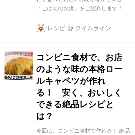
「ごはんのお供」をご紹介します！ 教
えて下さるのは、長船クニヒコさん。
日本各地のごはんのお供を紹介する
レシピ
@
タイムライン
「おかわりJAPAN」代表で、今までご
はんにのせたお供はなんと1000種類以
上だそうです。 今回お取り寄せしたの
コンビニ食材で、お店
は「やみつきシャケ」 一見、普通のシ
のような味の本格ロー
ャケフレークに見えるのですが…？ 実
は香ばしく焼き上げた北海道産の白鮭
ルキャベツが作れ
に、ホタテ、タマネギなどを合わせて
る！ 安く、おいしく
オイル漬けにしている海の幸たっぷり
できる絶品レシピと
のシャケフレークなんです！ 一口食べ
れば気分は北海道♪ 長船さんも一押し
は？
の逸品です。 監修しているのは、映画
「南極料理人」のモデルにもな...
今回は、コンビニ食材で作れる！ 絶品