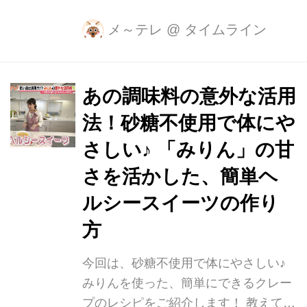
は、コンビニジャーナリストの吉岡秀
子さん。 20年近くコンビニを取材し、
メ～テレ
@
タイムライン
「コンビニ おいしい進化史」（平凡
社）など、自身の著書や様々なメディ
アで情報を発信されています。 昨年の
あの調味料の意外な活用
11月から、なんとファミリーマートに
法！砂糖不使用で体にや
「100円均一コーナー」が新登場！ 在
宅時間が増え、家で料理をする機会が
さしい♪ 「みりん」の甘
増えていることから、プライベートブ
さを活かした、簡単ヘ
ランドのキッチン用品9種類を100円で
ルシースイーツの作り
販売することになったんです。 そして
さらに…！ 冷凍野菜も、100円均一で
方
販売されているんです！ こちらも売り
上げが伸びているため...
今回は、砂糖不使用で体にやさしい♪
みりんを使った、簡単にできるクレー
プのレシピをご紹介します！ 教えて下