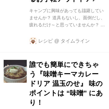
りん…大さじ3 ・酒…大さじ2 ・砂
糖…大さじ2 ・すりおろし生姜…1片分
キャンプに興味があっても躊躇してい
鶏もも肉に塩・コショウで下味をつけ
ませんか？ 道具もないし、面倒だし、
ます。フォークで穴を全体にあけ、味
疲れるだけ～と思っていませんか？ フ
を染み込みやす...
ァミリーキャンプサポーターの安井直
子さんに初心者でも気軽に楽しめるキ
レシピ
@
タイムライン
ャンプを教えてもらいました。 道具が
ない場合はレンタルしてしまいましょ
う！ テントやタープなどはキャンプ場
誰でも簡単にできちゃ
で借りられることが多いんです。 バー
う『味噌キーマカレー
ベキューは火おこしして、焼いて、火
の番をして…と疲れる事が多いです
ドリア 温玉のせ』 味の
が、カセットコンロに風よけのレンジ
ポイントは “味噌” にあ
フードをセットするだけでも、アウト
り！
ドアクッキングは楽しいのです♪ 持っ