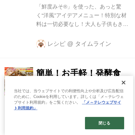
てる鍋をセットして、おにぎり、水と
「鮮度みそ®」を使った、あっと驚
顆粒だしを入れて着火！ 沸騰したら、
く“洋風”アイデアメニュー！特別な材
おにぎりをお玉の背で潰します。 しょ
料は一切必要なし！大人も子供もきっ
う...
と喜ぶ絶品メニューがあっという間に
作れちゃう簡単レシピを紹介します！
レシピ
@
タイムライン
教わるのは、名古屋で活躍する料理研
究家・中辻健太先生です。 ＜材料（２
人前）＞ ・合い挽き肉 200g ・玉ねぎ
簡単！お手軽！発酵食
1/2個 ・にんじん 1/3個 ・にんにく 1
品！ 愛知の地元食材な
片 ・油 大さじ1 ・鮮度みそ® 八丁味噌
当社では、当ウェブサイトでの利便性向上や分析及び広告配信
使用赤だし（マルサンアイ） 大さじ3
どを混ぜるだけで奥深
のために、Cookieを利用しています。詳しくは「メ～テレウェ
・カレールー（粉状） 大さじ3 ・水
ブサイト利用規約」をご覧ください。
「メ～テレウェブサイ
い味のタレが完成♪
ト利用規約」
1/2カップ ・ごはん 適量 ・ミックスチ
ーズ 適量 ・刻みパセリ 適量 （仕上げ
体にいいと言われている発酵食品！使
閉じる
の温泉たまご） ・卵 2個 ・水 大さじ4
い方がわからず、面倒なイメージを持