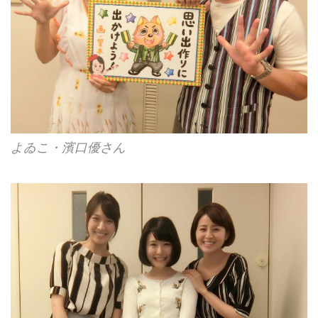
よゐこ・濱口優さん