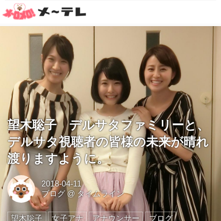
望木聡子 デルサタファミリーと、
デルサタ視聴者の皆様の未来が晴れ
渡りますように。
2018-04-11
ブログ
@
タイムライン
望木聡子
女子アナ
アナウンサー
ブログ