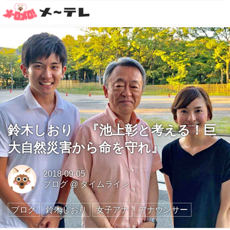
鈴木しおり 『池上彰と考える！巨
大自然災害から命を守れ』
2018-09-05
ブログ
@
タイムライン
ブログ
鈴木しおり
女子アナ
アナウンサー