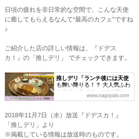
日頃の疲れを非日常的な空間で、こんな天使
に癒してもらえるなんて“最高のカフェ”ですね
♪
ご紹介した店の詳しい情報は、『ドデス
カ！』の「推しデリ」 でチェックできます。
推しデリ「ランチ後には天使
も舞い降りる！？ 大人気ふわ
とろオムライス」:2018年11
www.nagoyatv.com
月7日(水)|推しデリ|ドデス
カ！-名古屋テレビ【メ～テ
レ】
2018年11月7日（水）放送『ドデスカ！』
「推しデリ」より
※掲載している情報は放送時のものです。