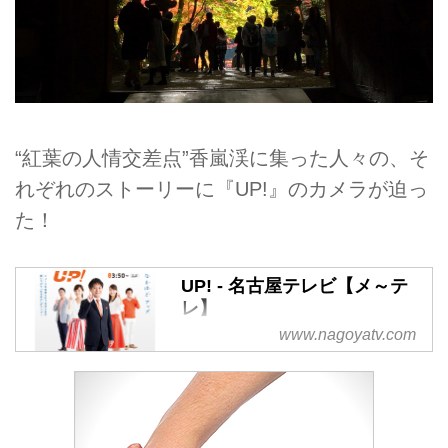
“紅葉の人情交差点”香嵐渓に集った人々の、そ
れぞれのストーリーに『UP!』のカメラが迫っ
た！
UP! - 名古屋テレビ【メ～テ
レ】
www.nagoyatv.com
“「ＵＰ！」にしかできないこと
がある！”“「ＵＰ！」でしか見ら
れない映像がある！”独自の視点
で気になるニュースをお伝えしま
す。