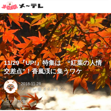
11/29『UP!』特集は “紅葉の人情
交差点”！香嵐渓に集うワケ
2018-11-28
メ～テレ
@
タイムライン
ＵＰ
特集