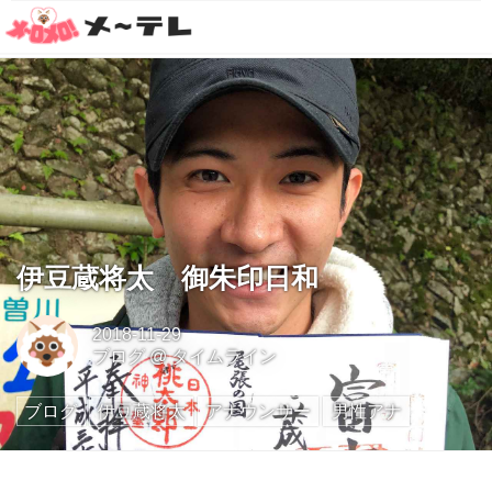
伊豆蔵将太 御朱印日和
2018-11-29
ブログ
@
タイムライン
ブログ
伊豆蔵将太
アナウンサー
男性アナ