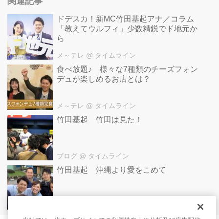
関連記事
ドデスカ！新MC竹田基起アナ／コラム
「教えてウルフィ」少数精鋭でド地元か
ら
メ～テレ
@ タイムライン
食べ放題♪ 様々な7種類のチーズフォン
デュが楽しめるお店とは？
メ～テレ
@ タイムライン
竹田基起 竹田は見た！
ブログ
@ タイムライン
竹田基起 沖縄より愛をこめて
ブログ
@ タイムライン