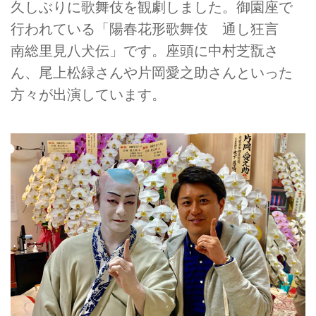
久しぶりに歌舞伎を観劇しました。御園座で
行われている「陽春花形歌舞伎 通し狂言
南総里見八犬伝」です。座頭に中村芝翫さ
ん、尾上松緑さんや片岡愛之助さんといった
方々が出演しています。