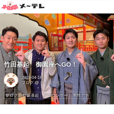
竹田基起 御園座へGO！
2019-04-16
ブログ
@
タイムライン
ブログ
竹田基起
アナウンサー
男性アナ