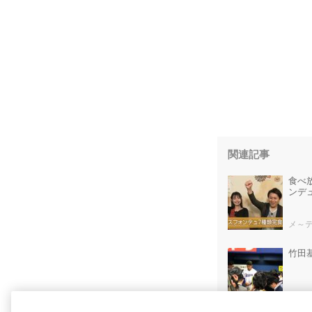
関連記事
食べ
ンデ
メ～
竹田
ブロ