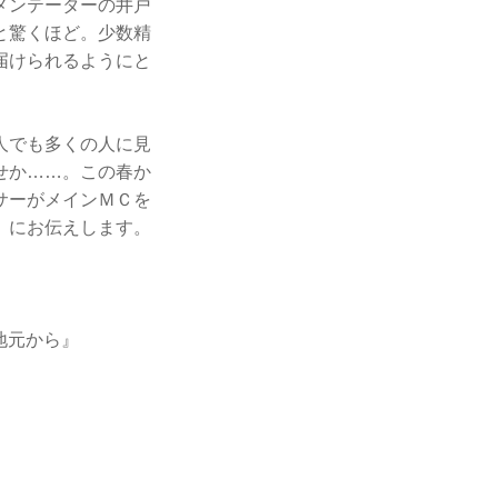
メンテーターの井戸
と驚くほど。少数精
届けられるようにと
人でも多くの人に見
せか……。この春か
サーがメインＭＣを
」にお伝えします。
地元から』