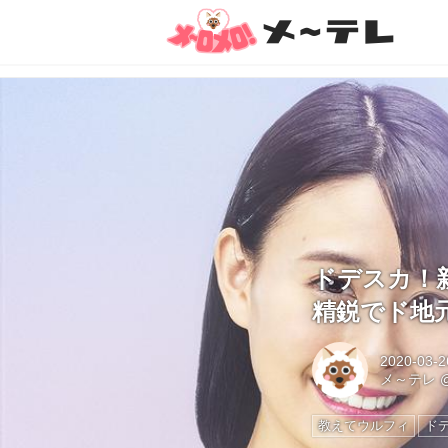
ドデスカ！
精鋭でド地
2020-03-2
メ～テレ
教えてウルフィ
ド