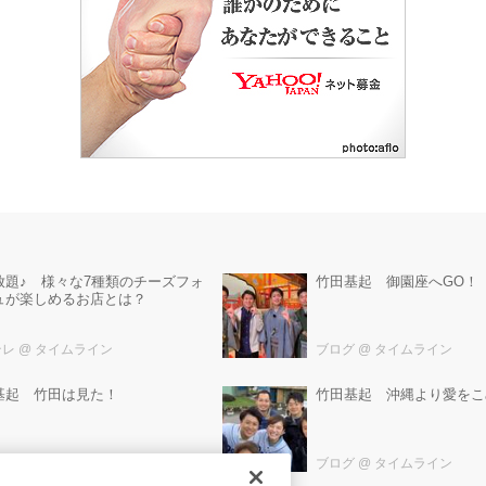
放題♪ 様々な7種類のチーズフォ
竹田基起 御園座へGO！
ュが楽しめるお店とは？
テレ
@ タイムライン
ブログ
@ タイムライン
基起 竹田は見た！
竹田基起 沖縄より愛をこ
グ
@ タイムライン
ブログ
@ タイムライン