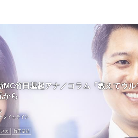
新MC竹田基起アナ／コラム「教えてウル
元から
6
@
タイムライン
デスカ
竹田基起