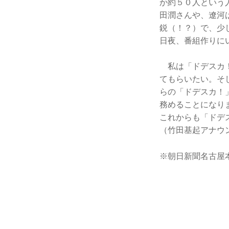
か約５０人という
田潤さんや、遼河
鋭（！？）で、少
日夜、番組作りに
私は「ドデスカ！
てもらいたい。そ
らの「ドデスカ！
務めることになり
これからも「ドデ
（竹田基起アナウ
※朝日新聞名古屋本