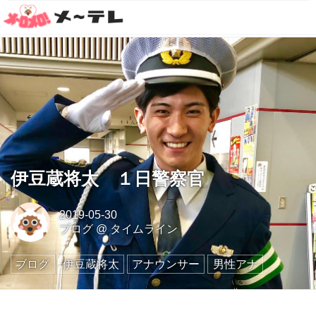
伊豆蔵将太 １日警察官
2019-05-30
ブログ
@
タイムライン
ブログ
伊豆蔵将太
アナウンサー
男性アナ