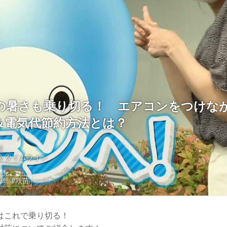
の暑さも乗り切る！ エアコンをつけな
＆電気代節約方法とは？
2
@
タイムライン
島津咲苗
はこれで乗り切る！