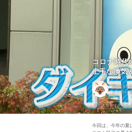
コロナ時代
上手な換気
2020-07-0
メ～テレ
ドデスカ
ドデスペ
今回は、今年の夏