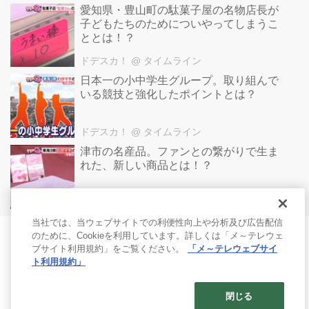
愛知県・豊山町の駄菓子屋の名物店長が
子どもたちのためについやってしまうこ
ととは！？
ドデスカ！
@ タイムライン
日本一の小中学生グループ。取り組んで
いる競技と強化したポイントとは？
ドデスカ！
@ タイムライン
津市の名産品。ファンとの繋がりで生ま
れた、新しい商品とは！？
ドデスカ！
@ タイムライン
当社では、当ウェブサイトでの利便性向上や分析及び広告配信
のために、Cookieを利用しています。詳しくは「メ～テレウェ
ブサイト利用規約」をご覧ください。
「メ～テレウェブサイ
ト利用規約」
閉じる
© 2017- Nagoya Broadcasting Network All rights reserved.