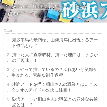
名古屋テレビ
柵山直之
砂浜アート
南知多
山海海岸
知多半島の最南端、山海海岸に出現するアー
ト作品とは？
描いた人に直撃取材。描いた理由は、まさか
の「趣味」！
どうやって描いているの？ふれあいと笑顔が
生まれる、素敵な制作過程
砂浜アートを描く柵山さんの職業とは…？ス
タジオのアイドル対決に注目！
砂浜アートと柵山さんの職業との意外な共通
点とは！？