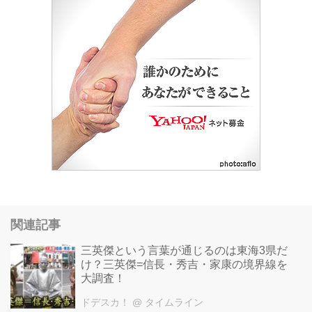
関連記事
三英傑という言葉が通じるのは東海3県だ
け？三英傑=信長・秀吉・家康の境界線を
大調査！
ドデスカ！
@ タイムライン