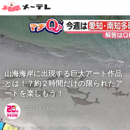
山海海岸に出現する巨大アート作品
とは！？約２時間だけの限られたア
ートを楽しもう！
2021-08-19
ドデスカ！
@
タイムライン
ドデスカ
マチQ
メ～テレ
メーテレ