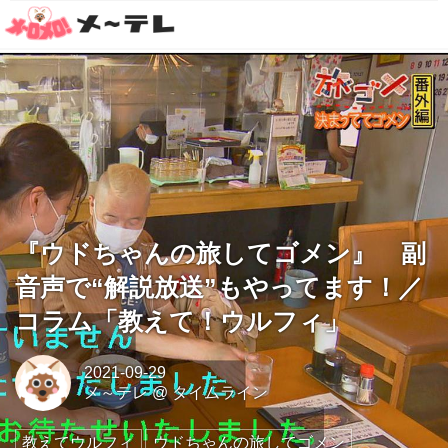
『ウドちゃんの旅してゴメン』 副
音声で“解説放送”もやってます！／
コラム「教えて！ウルフィ」
2021-09-29
メ～テレ
@
タイムライン
教えてウルフィ
ウドちゃんの旅してゴメン