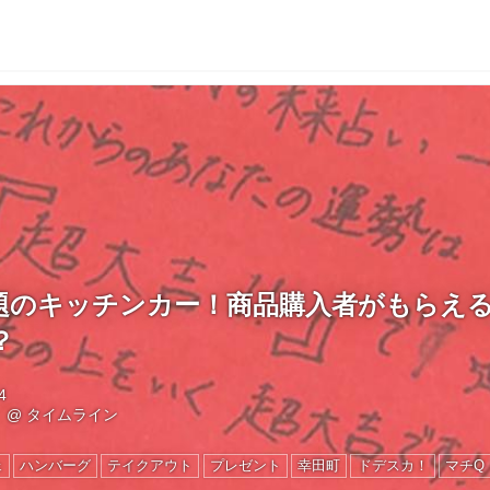
題のキッチンカー！商品購入者がもらえ
？
4
！
@
タイムライン
ェ
ハンバーグ
テイクアウト
プレゼント
幸田町
ドデスカ！
マチQ