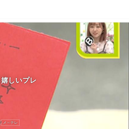
る嬉しいプレ
メ～テレ