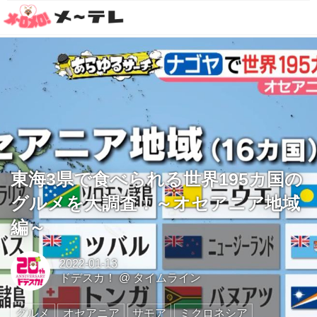
東海3県で食べられる世界195カ国の
グルメを大調査！～オセアニア地域
編～
2022-01-13
ドデスカ！
@
タイムライン
グルメ
オセアニア
サモア
ミクロネシア