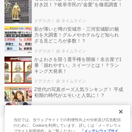
好き説！？岐阜市民の"金愛"を徹底調査！
ドデスカ！
@ タイムライン
影が薄いと噂の安城市・三河安城駅の魅
力を大調査！グルメやホテルなど知られ
ざる見どころが多数！？
ドデスカ！
@ タイムライン
かよわさを競う選手権を開催！名古屋で1
番「崩れやすい」スイーツとは！？ラン
キング大発表！
ドデスカ！
@ タイムライン
Z世代の写真ポーズ人気ランキング！ 平成
初期の時代がエモいと人気に！？
ドデスカ！
@ タイムライン
当社では、当ウェブサイトでの利便性向上や分析及び広告配信
のために、Cookieを利用しています。詳しくは「メ～テレウェ
ブサイト利用規約」をご覧ください。
「メ～テレウェブサイ