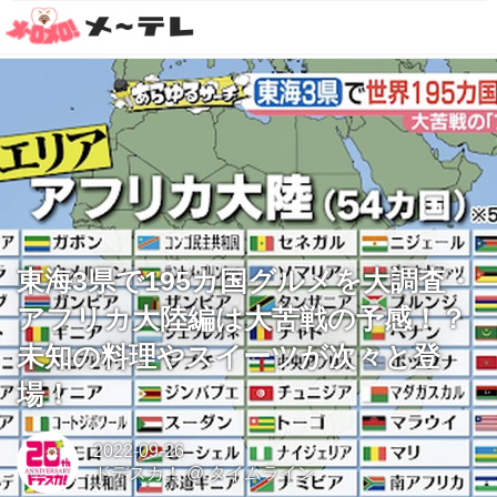
東海3県で195カ国グルメを大調査・
アフリカ大陸編は大苦戦の予感！？
未知の料理やスイーツが次々と登
場！
2022-09-26
ドデスカ！
@
タイムライン