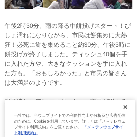
午後2時30分、雨の降る中餅投げスタート！び
しょ濡れになりながら、市民は餅集めに大熱
狂！必死に餅を集めること約30分、午後3時に
餅投げが終了しました。ティッシュ40個を手
に入れた方や、大きなクッションを手に入れ
た方も。「おもしろかった」と市民の皆さん
は大満足のようです。
親子連れに嬉しいスポットに、市民が愛する
にんじんを使った給食限定グルメ、激しすぎ
当社では、当ウェブサイトでの利便性向上や分析及び広告配信
る餅投げと、碧南市にはたくさんの見どころ
のために、Cookieを利用しています。詳しくは「メ～テレウェ
ブサイト利用規約」をご覧ください。
「メ～テレウェブサイ
がありました！碧南市ならではの魅力が伝わ
ト利用規約」