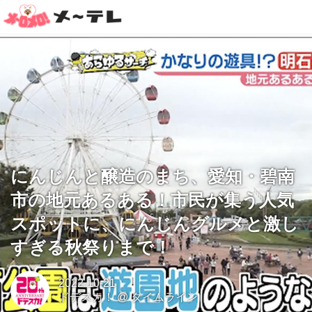
にんじんと醸造のまち、愛知・碧南
市の地元あるある！市民が集う人気
スポットに、にんじんグルメと激し
すぎる秋祭りまで！
2022-10-21
ドデスカ！
@
タイムライン