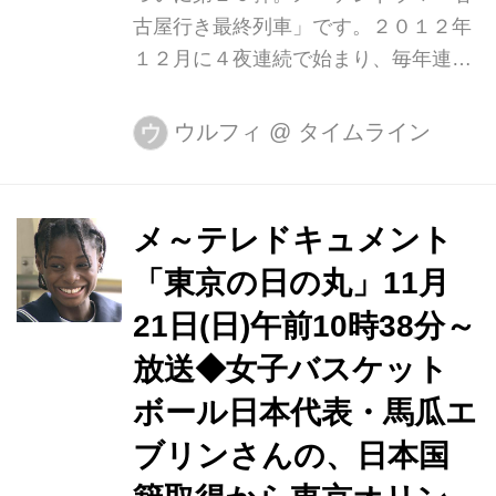
るたこ焼き店が登場。食べた感想を
古屋行き最終列車」です。２０１２年
「うまい」「まずい」どちらの線でい
１２月に４夜連続で始まり、毎年連ド
うのが「正解」...
ラやスピンオフを制作し、全６４話に
なりました。１０年前はドラマ制作が
ウルフィ
@
タイムライン
ウ
珍しかったのでとにかくお祭り騒ぎ。
最終シーンの撮影ではカメラマンと
「（楽しい撮影が）もう終わっちゃ
メ～テレドキュメント
う。寂しいね」と疲労困憊（こんぱ
「東京の日の丸」11月
い）の中で語り合ったものです。 当時
は１０年も続くとは思いもしませんで
21日(日)午前10時38分～
した。昔からメ～テレでドラマやバラ
放送◆女子バスケット
エティーに出てくれていた六角精児さ
ボール日本代表・馬瓜エ
んが「相棒」で有名になり、「今こそ
鉄道ドラマだ！」と始めたこの企画。
ブリンさんの、日本国
六角さんや大杉漣さんの出演から次々