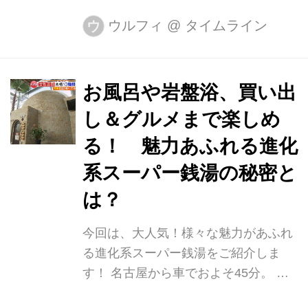
上してしまうんです。それは絵本が１
００冊以上も詰まったロッカーです。
ウルフィ
@
タイムライン
ウ
２０年ほど前から東海３県の幼稚園や
小学校などをアナウンサーが訪れ、絵
本の読み聞かせをする「アナの宅配
お風呂や岩盤浴、買い出
便」という活動をしてきました。これ
し＆グルメまで楽しめ
まで約２００カ所にお邪魔しました。
今、外出できない子どもたちのために
る！ 魅力あふれる進化
この絵本の宝の山を活用できないか。
系スーパー銭湯の秘密と
アナウンサー１０人が絵本を朗読し、
は？
出版社に許諾を得て３月末からＹｏｕ
Ｔｕｂｅメ～テレ公式チャンネルで配
今回は、大人気！様々な魅力があふれ
信しました。朗読には個性が出ます。
る進化系スーパー銭湯をご紹介しま
父親としての優しさがにじむ人、ニュ
す！ 名古屋から車でおよそ45分。 岐
ースでは聞いたこ...
阜県可児市の木曽川沿いにあるスーパ