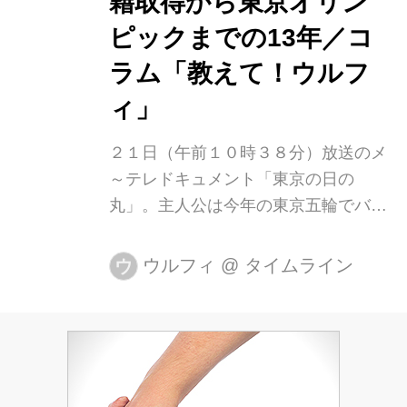
籍取得から東京オリン
素敵な俳優さんが加わり、「名古屋行
ピックまでの13年／コ
き」の大きな魅力とな...
ラム「教えて！ウルフ
ィ」
２１日（午前１０時３８分）放送のメ
～テレドキュメント「東京の日の
丸」。主人公は今年の東京五輪でバス
ケットボール女子日本代表として銀メ
ダル獲得に貢献した馬瓜（まうり）エ
ウルフィ
@
タイムライン
ウ
ブリンさん（２６）です。選手として
の活躍はもとより、持ち前の「トーク
力」が評判となり五輪後はテレビのバ
ラエティー番組ですっかり「売れっ
子」になっているので、ご存じの方も