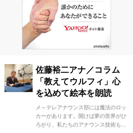
多いのではないでしょうか。 エブリン
さんはガーナ人の両親のもと愛知県豊
橋市で生まれ、小中学生時代を東郷町
で過ごしました。メ～テレ取材班は彼
女が１３歳、中学１年の時から取材を
続けています。中学校の校長室で初め
て会った時、彼女の礼儀正しさと、強
い意思を感じさせるま...
佐藤裕二アナ／コラム
「教えてウルフィ」心
を込めて絵本を朗読
メ～テレアナウンス部には魔法のロッ
カーがあります。開けば夢の世界がひ
ろがり、私たちのアナウンス技術も向