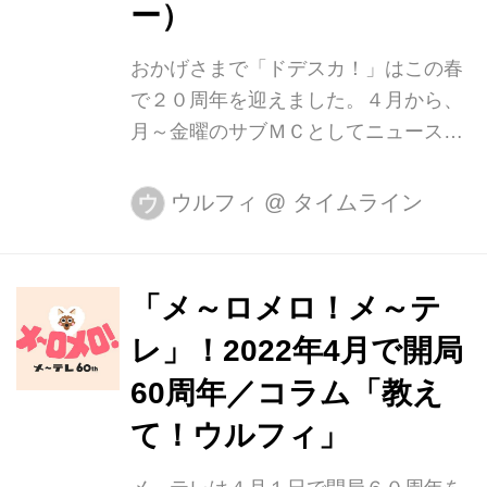
た。ルールは①５文字×15セリフ以内
ー）
②ワンカットワンシチュエーション③
テーマは「別れ」。これらを踏まえて
おかげさまで「ドデスカ！」はこの春
作られた脚...
で２０周年を迎えました。４月から、
月～金曜のサブＭＣとしてニュースを
お伝えしています。 半年ほど前、担当
番組の１分ほどのオープニングトーク
ウルフィ
@
タイムライン
ウ
に対して、視聴者の方から「あなたの
言葉に救われました」と長文のメール
を頂きました。普段、画面の向こう側
「メ～ロメロ！メ～テ
の皆さんの反応は見えないけれど、確
レ」！2022年4月で開局
かに言葉を受け取ってくれる人がい
る。放送を通してつながれているんだ
60周年／コラム「教え
と感じ、以来、自分らしく番組に向き
て！ウルフィ」
合えるようになった気がします。 今年
の「ドデスカ！」のテーマは「地元の