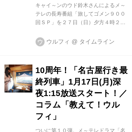
タートから２０年の節目の年なんで
キャイ～ンのウド鈴木さんによるメ～
す。 名古屋・栄...
テレの長寿番組「旅してゴメン９００
回ＳＰ」を２７日（日）夕方４時２５
分から放送します。ネプチューンの堀
内健さん、岡田結実さんをゲストに迎
ウルフィ
@
タイムライン
ウ
え、市制４０周年を迎える岐阜県可児
市で、気ままな旅を楽しんでもらいま
した。 「旅ゴメ」は旅先のみなさんと
10周年！「名古屋行き最
ウドさんの飾らないやりとりが魅力。
終列車」1月17日(月)深
コロナ禍なのであらかじめ行き先を決
めて伺うスタイルですが、最低限の情
夜1:15放送スタート！／
報しか持たずに撮影をするため、見守
コラム「教えて！ウル
る僕らも「行き当たりばったり旅」を
フィ」
楽しむことができます。 今回のＳＰで
は「とにかくまずい店」を看板に掲げ
ついに第１０弾。メ～テレドラマ「名