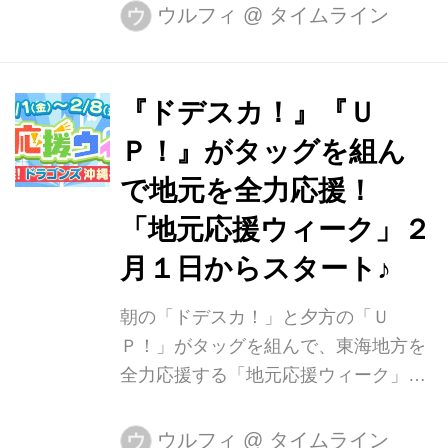
ー銭湯「湯の華アイランド」 ここでは
ウルフィ
@
タイムライン
ウ
温泉だけではなく、国内最大級の岩盤
浴も完備しています。 追加料金を払え
ば、なんと合計10種類の岩盤浴が体験
『ドデスカ！』『Ｕ
可能！ 中でも本格的と評判なのが、ド
Ｐ！』がタッグを組ん
ーム型の岩盤浴。 三宅島の溶岩を使っ
た岩盤浴と、室内が90度以上にもなる
で地元を全力応援！
ヒマラヤの岩塩原石を使った岩盤浴が
「地元応援ウィーク」２
あります。 岩盤浴が終わった後のリラ
月１日からスタート♪
ックススペースも充実♪ ゆったりした
くつろぎスペースや、豊富な漫画や雑
朝の「ドデスカ！」と夕方の「Ｕ
誌が揃っていて、無料でインターネッ
Ｐ！」がタッグを組んで、東海地方を
トも利用可能です。 ソファー席に...
全力応援する「地元応援ウィーク」が
２／１（金）からスタートします。 注
目ルーキー・根尾選手は！？ドラゴン
ウルフィ
@
タイムライン
ウ