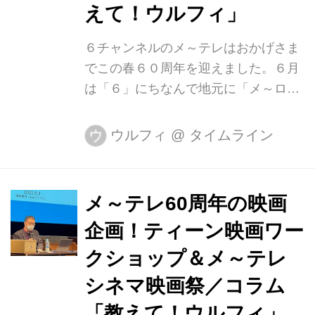
えて！ウルフィ」
６チャンネルのメ～テレはおかげさま
でこの春６０周年を迎えました。６月
は「６」にちなんで地元に「メ～ロメ
ロ！」な取り組みをたくさん行ってい
ます。メ～テレが名古屋市に寄贈した
ウルフィ
@
タイムライン
ウ
栄の噴水「希望の泉」。ボランティア
の方々の協力を得てリニューアルした
姿を６月６日にお披露目しました。 朝
メ～テレ60周年の映画
の情報番組「ドデスカ！」の企画で
企画！ティーン映画ワー
は、今日から来週火曜日まで名古屋駅
の人気者「ナナちゃん」が「６チャ
クショップ＆メ～テレ
ン」仕様に。衣装デザインは、お天気
シネマ映画祭／コラム
コーナー担当で気象予報士資格を持つ
「教えて！ウルフィ」
など多才な南雲穂波アナ。ふわふわも