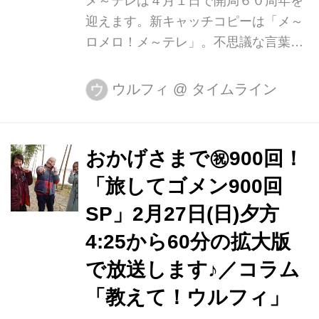
メ～テレは４月１日で開局６０周年を
すべてに、会いに行く。」です。これ
迎えます。新キャッチコピーは「メ～
まで以上に皆さんに会いに行きます。
ロメロ！メ～テレ」。不思議な言葉と
困りごとや知りたいこと、私たちに教
思った方、懐かしいと思った方、クス
えて下さい。ド...
ッと笑った方もいらっしゃるのではな
ウルフィ
@
タイムライン
ウ
いでしょうか。地元が好き過ぎる、メ
ロメロであるという気持ちを込めた地
元愛あふれる言葉です。ブランドロゴ
おかげさまで㊗900回！
も新しいものに変更、ウルフィもイメ
「旅してゴメン900回
ージチェンジしました。 ６０周年のテ
ーマソングを担当していただくのは地
SP」2月27日(日)夕方
元出身のアーティスト、ソナーポケッ
4:25から60分の拡大版
ト。朝の情報番組「ドデスカ！」のテ
で放送します♪／コラム
ーマ曲にもなっているので、お聞きに
なった方もいるかもしれません。その
「教えて！ウルフィ」
「ドデスカ！」も、おかげ様で番組ス