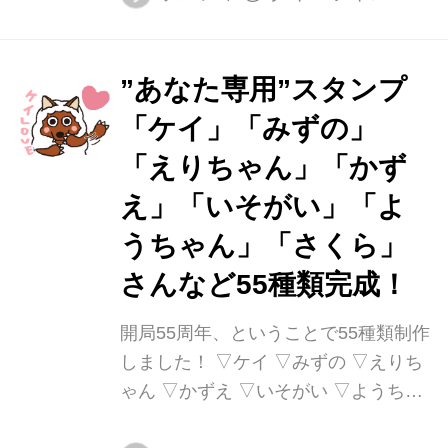
ズ沖縄キャンプからＨＯＴな情報を竹
田基起アナと鈴木しおりアナが生中継
でお伝えします！さらに、伝統芸能や
”あなた専用”スタンプ
スポーツで頑張る人々から全国に自慢
「ケイ」「みずの」
できるグルメまで、見て役にたつ東海
地方の情報を２／８（金）まで連日盛
「えりちゃん」「かず
りだくさん紹介します。 メ～テレＬＩ
え」「いそがい」「よ
ＮＥ＠では、「ドデスカ！」「Ｕ
うちゃん」「さくら」
Ｐ！」のコラボグッズを抽選で２０人
にプレゼント！くわしくはメ～テレ公
さんなど55種類完成！
式ＬＩＮＥアカウントで。 ドデスカ！
UP！地元応援ウィーク - 名古屋テレビ
開局55周年、ということで55種類制作
【メ～テレ】...
しました！ ▽ケイ ▽みずの ▽えりち
ゃん ▽かずえ ▽いそがい ▽ようちゃ
ん ▽さくら ▽たっくん ▽サトミ ▽や