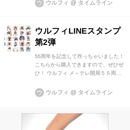
まざき ▽たまき ▽みやた ▽まりか ▽
ウルフィ
@
タイムライン
ウ
いしだ ▽みさき ▽いとう ▽えみ ▽ゆ
っこ ▽わきだ ▽しばっち ▽りょうこ
▽ひーちゃん ▽さなみ ▽きょうこ ▽
ウルフィLINEスタンプ
アキラ ▽まみ ▽しゅうか ▽レナ ▽ノ
第2弾
リコ ▽みちこ ▽さかい ▽じゅんいち
▽ちえ ▽あやこ ▽なっちゃん すでに
55周年を記念して作っちゃいました！
発売中の名前スタンプはこちらです。
こちらから購入できますので、ぜひぜ
▽とも ▽やすえ ▽ゆうせい ▽かよ ▽
ひ！ ウルフィ メ～テレ開局５５周年
たかこ ▽よしき ▽かずこ ▽のぶちゃ
ver. - クリエイターズスタンプ メ～テ
ん ▽ちえみ ▽あけみ ▽かとう ▽はし
レ（名古屋テレビ）のキャラクター、
ウルフィ
@
タイムライン
ウ
もと ▽ふ...
「ウルフィ」のスタンプ第２弾！開局
５５周年に合わせて登場です。ちょっ
とゆるめのウルフィが毎日の会話を応
援します♪