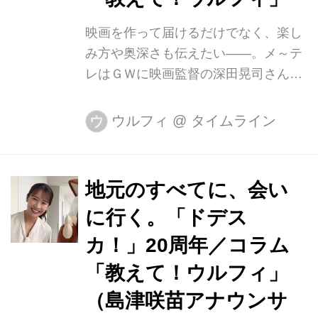
こもこのパーカにウルフィとおそろい
映画を作って届けるだけでなく、楽し
のファスナー、耳、しっぽ付きです。
み方や奥深さも伝えたい――。メ～テ
「ドデスカ！」放送２０周年にちなん
レはＧＷに映画監督の深田晃司さんに
で２０日にはナナち...
よる「メ～テレシネマｐｒｅｓｅｎｔ
ｓティーン映画ワークショップ」を開
ウルフィ
@
タイムライン
ウ
催しました。 フランスで実際に行われ
ている映画鑑賞教育を参考に、小中学
生対象の「鑑賞セミナー」を行いまし
地元のすべてに、会い
た。名作海外映画の上映と、深田さん
に行く。「ドデス
による映画史や作品の文化背景の解説
で、楽しみながら映像を読み解く力を
カ！」20周年／コラム
つけようというイベントです。 高校生
「教えて！ウルフィ」
対象の「制作ワークショップ」では小
（島津咲苗アナウンサ
グループで脚本作り～撮影を行いまし