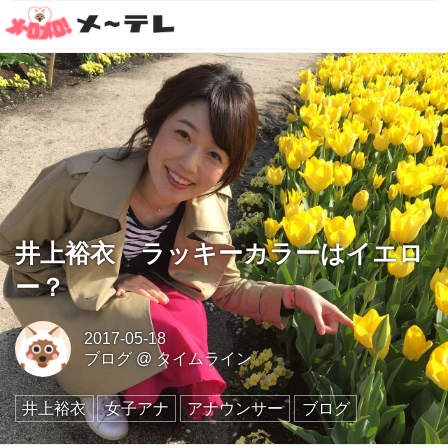
井上裕衣 ラッキーカラーはイエロ
ー？
2017-05-18
ブログ
@
タイムライン
井上裕衣
女子アナ
アナウンサー
ブログ