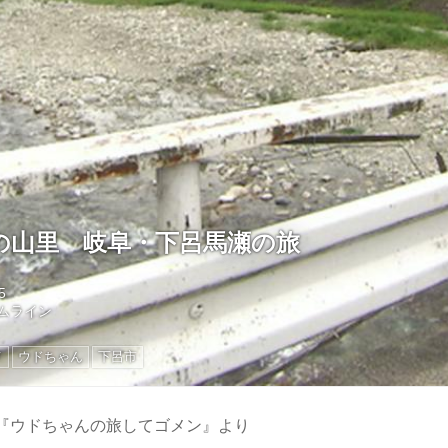
の山里 岐阜・下呂馬瀬の旅
5
ムライン
メ
ウドちゃん
下呂市
送『ウドちゃんの旅してゴメン』より