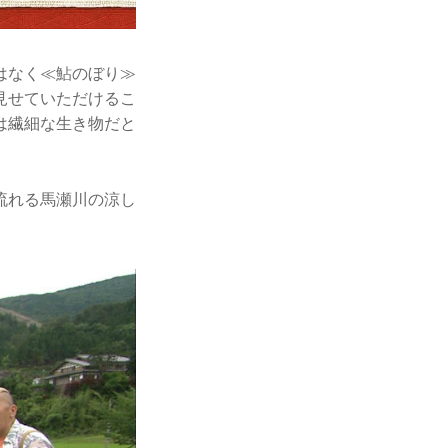
はなく≪鮎のぼり≫
見せていただけるこ
は繊細な生き物だと
流れる馬瀬川の涼し