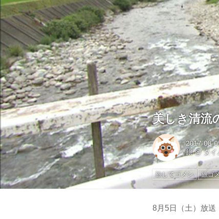
美しき清流
2017-08-0
旅
@
タイ
旅してゴメン
旅ゴ
8月5日（土）放