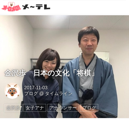
金沢歩 日本の文化「将棋」
2017-11-03
ブログ
@
タイムライン
金沢歩
女子アナ
アナウンサー
ブログ