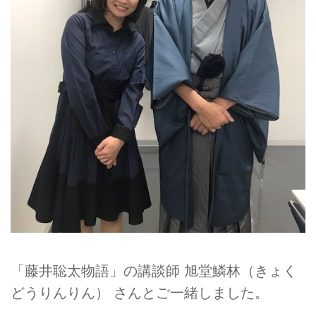
「藤井聡太物語」の講談師 旭堂鱗林（きょく
どうりんりん） さんとご一緒しました。