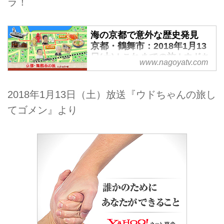
ラ！
海の京都で意外な歴史発見
京都・鶴舞市：2018年1月13
日(土) | これまでの旅 | ウドち
www.nagoyatv.com
ゃんの旅してゴメン - 名古屋
テレビ 【メ～テレ】
2018年1月13日（土）放送『ウドちゃんの旅し
てゴメン』より