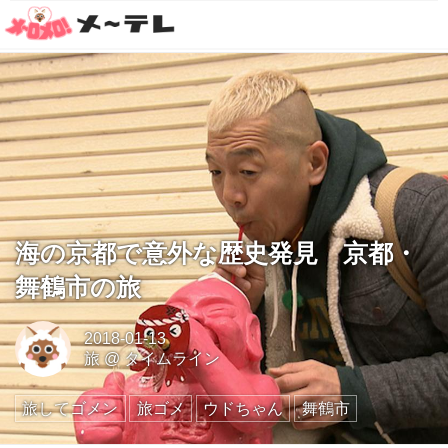
海の京都で意外な歴史発見 京都・
舞鶴市の旅
2018-01-13
旅
@
タイムライン
旅してゴメン
旅ゴメ
ウドちゃん
舞鶴市