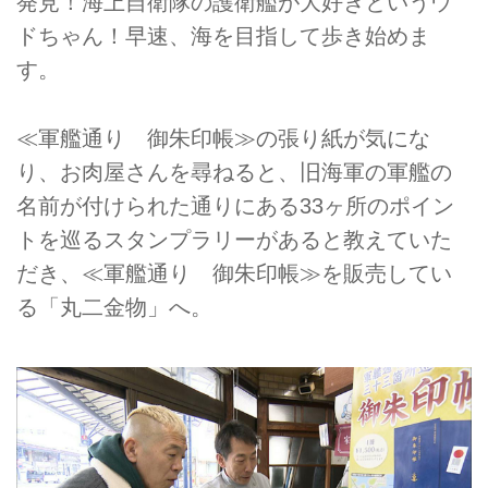
発見！海上自衛隊の護衛艦が大好きというウ
ドちゃん！早速、海を目指して歩き始めま
す。
≪軍艦通り 御朱印帳≫の張り紙が気にな
り、お肉屋さんを尋ねると、旧海軍の軍艦の
名前が付けられた通りにある33ヶ所のポイン
トを巡るスタンプラリーがあると教えていた
だき、≪軍艦通り 御朱印帳≫を販売してい
る「丸二金物」へ。