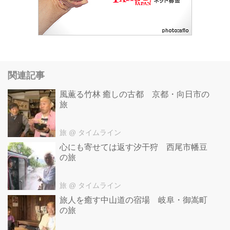
関連記事
風薫る竹林 癒しの古都 京都・向日市の
旅
旅
@ タイムライン
心にも寄せては返す汐干狩 西尾市幡豆
の旅
旅
@ タイムライン
旅人を癒す中山道の宿場 岐阜・御嵩町
の旅