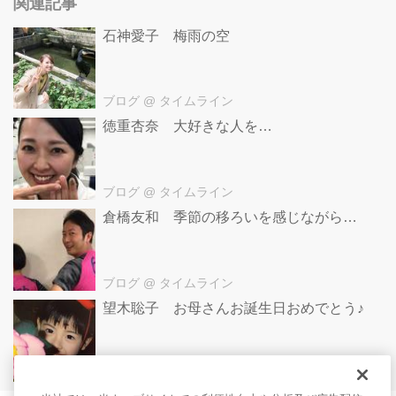
関連記事
石神愛子 梅雨の空
ブログ
@ タイムライン
徳重杏奈 大好きな人を…
ブログ
@ タイムライン
倉橋友和 季節の移ろいを感じながら…
ブログ
@ タイムライン
望木聡子 お母さんお誕生日おめでとう♪
ブログ
@ タイムライン