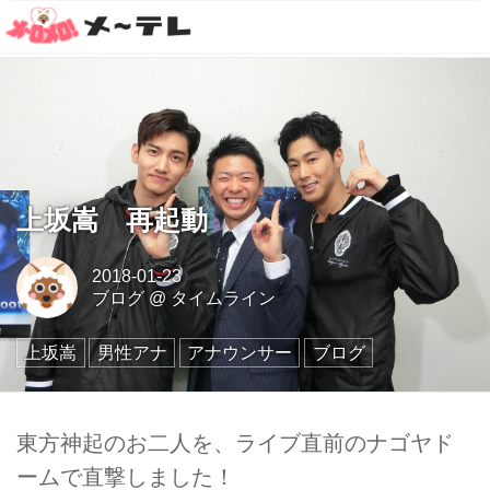
上坂嵩 再起動
2018-01-23
ブログ
@
タイムライン
上坂嵩
男性アナ
アナウンサー
ブログ
東方神起のお二人を、ライブ直前のナゴヤド
ームで直撃しました！