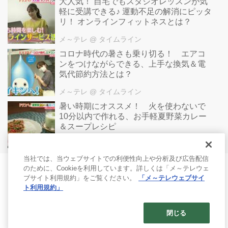
大人気！ 自宅でもスタジオレッスンが気
軽に受講できる♪ 運動不足の解消にピッタ
リ！ オンラインフィットネスとは？
メ～テレ
@ タイムライン
コロナ時代の暑さも乗り切る！ エアコ
ンをつけながらできる、上手な換気＆電
気代節約方法とは？
メ～テレ
@ タイムライン
暑い時期にオススメ！ 火を使わないで
10分以内で作れる、お手軽夏野菜カレー
＆スープレシピ
レシピ
@ タイムライン
当社では、当ウェブサイトでの利便性向上や分析及び広告配信
のために、Cookieを利用しています。詳しくは「メ～テレウェ
ブサイト利用規約」をご覧ください。
「メ～テレウェブサイ
ト利用規約」
閉じる
© 2017- Nagoya Broadcasting Network All rights reserved.
Built on
the dino platform
.