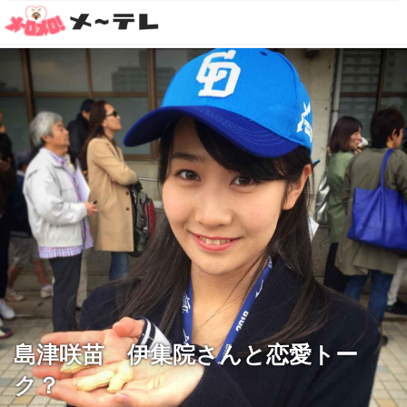
島津咲苗 伊集院さんと恋愛トー
ク？