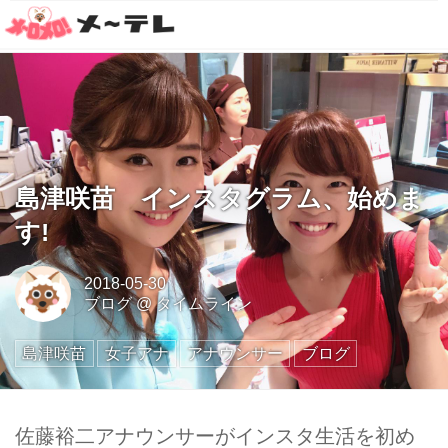
島津咲苗 インスタグラム、始めま
す!
2018-05-30
ブログ
@
タイムライン
島津咲苗
女子アナ
アナウンサー
ブログ
佐藤裕二アナウンサーがインスタ生活を初め