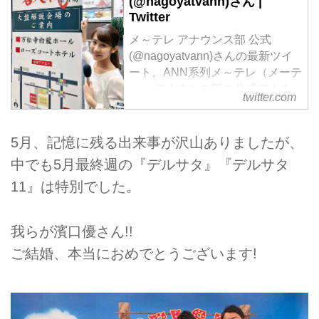
(@nagoyatvann)さん |
Twitter
メ～テレ アナウンス部 公式
(@nagoyatvann)さんの最新ツイ
ート。ANN系列メ～テレ（メーテ
レ） アナウンス部の公式アカウ
twitter.com
ントです。 日本の真ん中!? 名
古屋からアナウンサーの日常をつ
ぶやきます！ ご意見・お問合せ
5月、記憶に残る出来事が沢山ありましたが、
等に関しては、メ～テレホームペ
中でも5月最終週の『デルサタ』『デルサタ
ージにて受け付けています。ご了
11』は特別でした。
承下さい。
我らが濱口優さん!!
ご結婚、本当におめでとうございます!