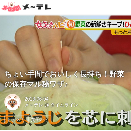
ちょい手間でおいしく長持ち！野菜
の保存マル秘ワザ♪
2018-06-04
メ～テレ
@
タイムライン
ドデスカ
女子ハピ