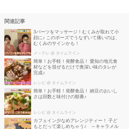
関連記事
3パーツをマッサージ！むくみが取れて小
顔に♪ このポーズでうなずいて痛いのは、
むくみのサインかも！
メ～テレ
@ タイムライン
簡単！お手軽！発酵食品！ 愛知の地元食
材などを混ぜるだけで奥深い味のタレが
完成♪
レシピ
@ タイムライン
簡単！お手軽！発酵食品！ 納豆のおいし
さは回数と味付けの順番♪
レシピ
@ タイムライン
カフェイン少なめアレンジティー！ 子ど
もとだって楽しめちゃう♪ ～キャラメル