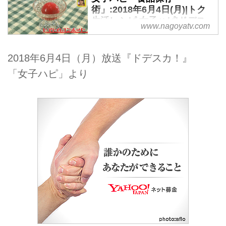
術」:2018年6月4日(月)|トク
生活レシピ 女子ハピ|ドデス
www.nagoyatv.com
カ！-名古屋テレビ【メ～テ
レ】
2018年6月4日（月）放送『ドデスカ！』
「女子ハピ」より