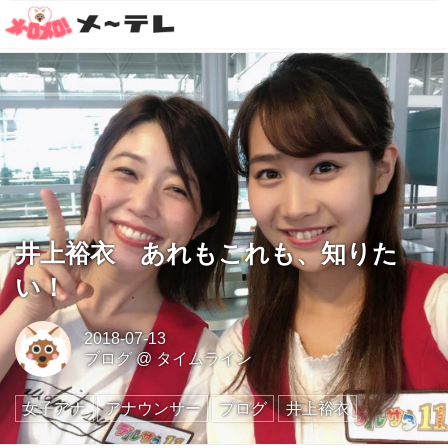
井上裕衣 あれもこれも、知りた
い！
2018-07-13
ブログ
@
タイムライン
女子アナ
アナウンサー
ブログ
井上裕衣