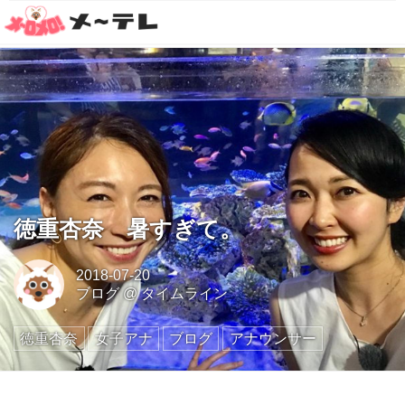
徳重杏奈 暑すぎて。
2018-07-20
ブログ
@
タイムライン
徳重杏奈
女子アナ
ブログ
アナウンサー