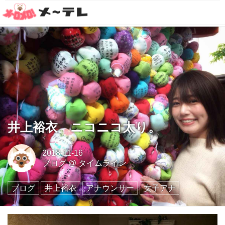
井上裕衣 ニコニコ太り。
2018-11-16
ブログ
@
タイムライン
ブログ
井上裕衣
アナウンサー
女子アナ