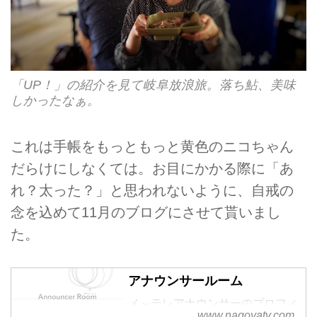
「UP！」の紹介を見て岐阜放浪旅。落ち鮎、美味
しかったなぁ。
これは手帳をもっともっと黄色のニコちゃん
だらけにしなくては。お目にかかる際に「あ
れ？太った？」と思われないように、自戒の
念を込めて11月のブログにさせて貰いまし
た。
アナウンサールーム
メ～テレアナウンサーのプロフィ
www.nagoyatv.com