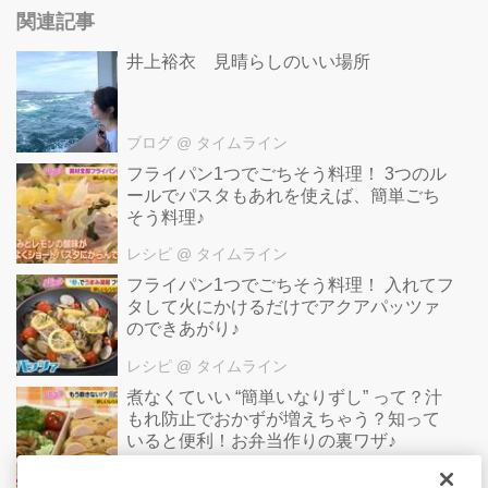
関連記事
井上裕衣 見晴らしのいい場所
ブログ
@ タイムライン
フライパン1つでごちそう料理！ 3つのル
ールでパスタもあれを使えば、簡単ごち
そう料理♪
レシピ
@ タイムライン
フライパン1つでごちそう料理！ 入れてフ
タして火にかけるだけでアクアパッツァ
のできあがり♪
レシピ
@ タイムライン
煮なくていい “簡単いなりずし” って？汁
もれ防止でおかずが増えちゃう？知って
いると便利！お弁当作りの裏ワザ♪
レシピ
@ タイムライン