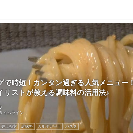
グで時短！カンタン過ぎる人気メニュー
イリストが教える調味料の活用法♪
3
タイムライン
井上裕衣
調味料
カルボナーラ
パスタ