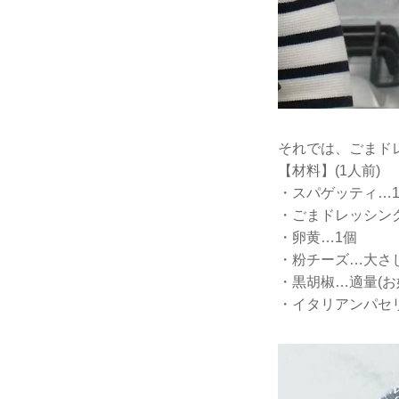
それでは、ごまド
【材料】(1人前)
・スパゲッティ…1
・ごまドレッシン
・卵黄…1個
・粉チーズ…大さ
・黒胡椒…適量(お
・イタリアンパセリ