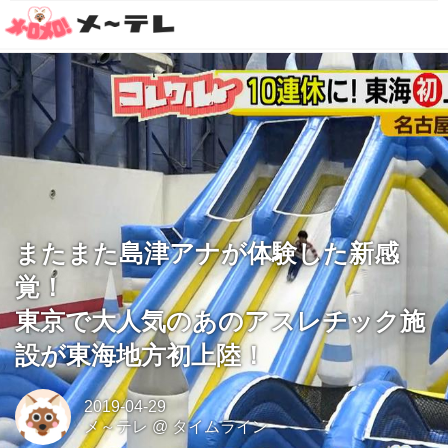
またまた島津アナが体験した新感
覚！
東京で大人気のあのアスレチック施
設が東海地方初上陸！
2019-04-29
メ～テレ
@
タイムライン