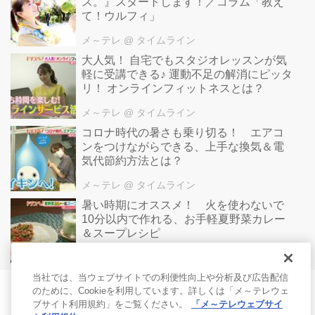
ス。』スタートします！／コラム「教え
て！ウルフィ」
メ～テレ
@ タイムライン
大人気！ 自宅でもスタジオレッスンが気
軽に受講できる♪ 運動不足の解消にピッタ
リ！ オンラインフィットネスとは？
メ～テレ
@ タイムライン
コロナ時代の暑さも乗り切る！ エアコ
ンをつけながらできる、上手な換気＆電
気代節約方法とは？
メ～テレ
@ タイムライン
暑い時期にオススメ！ 火を使わないで
10分以内で作れる、お手軽夏野菜カレー
＆スープレシピ
レシピ
@ タイムライン
当社では、当ウェブサイトでの利便性向上や分析及び広告配信
のために、Cookieを利用しています。詳しくは「メ～テレウェ
ブサイト利用規約」をご覧ください。
「メ～テレウェブサイ