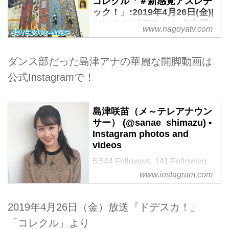
コレクル「＃新感覚アスレチ
ック！」:2019年4月26日(金)|
コレクル|ドデスカ！-名古屋
www.nagoyatv.com
テレビ【メ～テレ】
ダンス部だった島津アナの華麗な開脚動画は
公式Instagramで！
島津咲苗（メ～テレアナウン
サー） (@sanae_shimazu) •
Instagram photos and
videos
6,544 Followers, 141 Following,
392 Posts - See Instagram photos
www.instagram.com
and videos from 島津咲苗（メ～
テレアナウンサー）
2019年4月26日（金）放送『ドデスカ！』
(@sanae_shimazu)
「コレクル」より