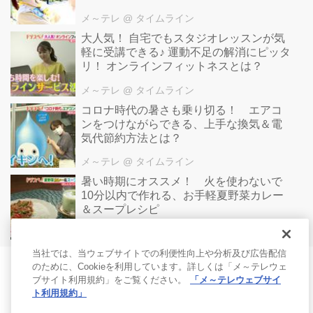
メ～テレ
@ タイムライン
大人気！ 自宅でもスタジオレッスンが気
軽に受講できる♪ 運動不足の解消にピッタ
リ！ オンラインフィットネスとは？
メ～テレ
@ タイムライン
コロナ時代の暑さも乗り切る！ エアコ
ンをつけながらできる、上手な換気＆電
気代節約方法とは？
メ～テレ
@ タイムライン
暑い時期にオススメ！ 火を使わないで
10分以内で作れる、お手軽夏野菜カレー
＆スープレシピ
レシピ
@ タイムライン
当社では、当ウェブサイトでの利便性向上や分析及び広告配信
のために、Cookieを利用しています。詳しくは「メ～テレウェ
ブサイト利用規約」をご覧ください。
「メ～テレウェブサイ
ト利用規約」