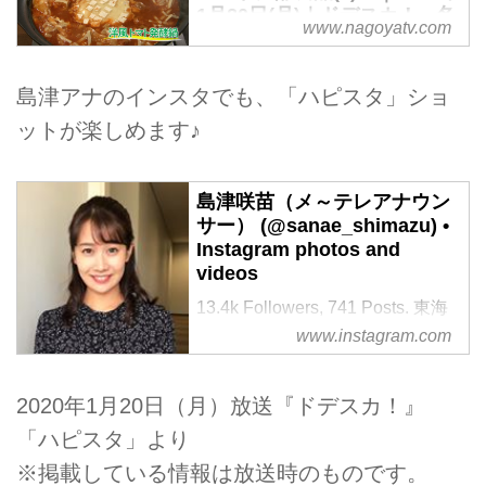
1月20日(月)｜ドデスカ！ - 名
www.nagoyatv.com
古屋テレビ【メ～テレ】
島津アナのインスタでも、「ハピスタ」ショ
ットが楽しめます♪
島津咲苗（メ～テレアナウン
サー） (@sanae_shimazu) •
Instagram photos and
videos
13.4k Followers, 741 Posts. 東海
地方のアナウンサー、入社3年目
www.instagram.com
です
1994.6.9 滋賀県出身、 2017.4〜
2020年1月20日（月）放送『ドデスカ！』
名古屋
#ドデスカ #デルサタ #デルサタ
「ハピスタ」より
11
※掲載している情報は放送時のものです。
#高校野球 #フィギュアスケート #