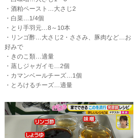
・酒粕ペースト…大さじ2
・白菜…1/4個
・とり手羽元…8～10本
・リンゴ酢…大さじ2・ささみ、豚肉など…お
好みで
・きのこ類…適量
・蒸しジャガイモ…2個
・カマンベールチーズ…1個
・とろけるチーズ…適量