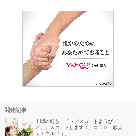
全日本大学駅伝 等
アカウントはメ〜テレが管理して
います。
✏️blog『ほほ咲みの種』
関連記事
土曜の朝も！『ドデスカ！ドようびデ
ス。』スタートします！／コラム「教え
て！ウルフィ」