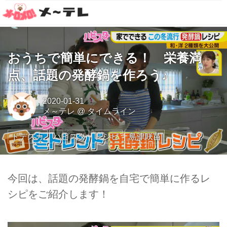
おうちで簡単にできる！ 栄養満
点、話題の発酵鍋を作ろう♪
2020-01-31
メ～テレ
@
タイムライン
ドデスカ
ハピスタ
レシピ
島津咲苗
今回は、話題の発酵鍋を自宅で簡単に作るレ
シピをご紹介します！