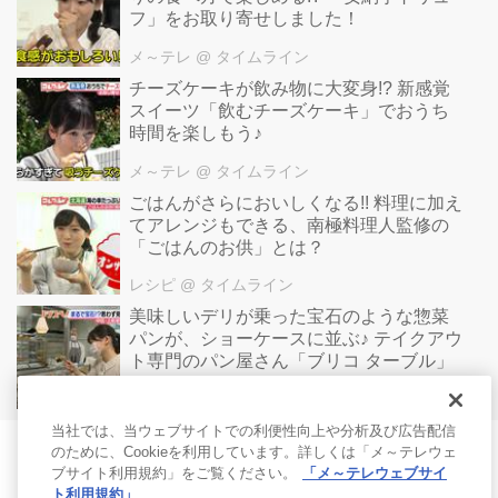
フ」をお取り寄せしました！
メ～テレ
@ タイムライン
チーズケーキが飲み物に大変身!? 新感覚
スイーツ「飲むチーズケーキ」でおうち
時間を楽しもう♪
メ～テレ
@ タイムライン
ごはんがさらにおいしくなる!! 料理に加え
てアレンジもできる、南極料理人監修の
「ごはんのお供」とは？
レシピ
@ タイムライン
美味しいデリが乗った宝石のような惣菜
パンが、ショーケースに並ぶ♪ テイクアウ
ト専門のパン屋さん「ブリコ ターブル」
メ～テレ
@ タイムライン
当社では、当ウェブサイトでの利便性向上や分析及び広告配信
のために、Cookieを利用しています。詳しくは「メ～テレウェ
ブサイト利用規約」をご覧ください。
「メ～テレウェブサイ
ト利用規約」