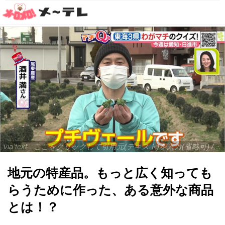
via text - ここをクリックして引用元(テキスト)を入力(省略可) / site.to.link.com - ここをクリックして引用元を入力(省略可)
地元の特産品。もっと広く知っても
らうために作った、ある意外な商品
とは！？