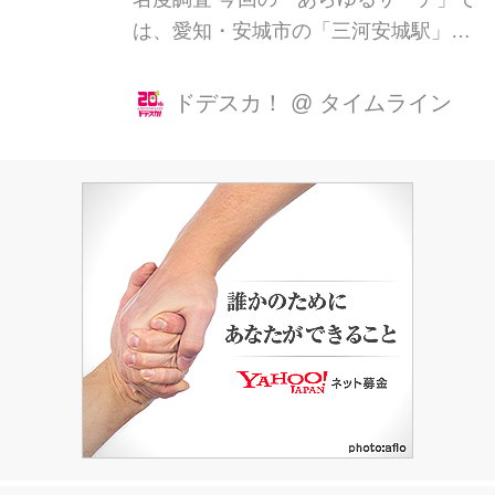
は、愛知・安城市の「三河安城駅」の
魅力を大調査します！ 三河安城駅は、
34年前に開業した、東海道新幹線の中
ドデスカ！
@
タイムライン
でも比較的新しい駅。こだまが上下線
で1時間に計4本停まります。 そんな三
河安城駅ですが、実は、東海道新幹線
の駅ランキングで「影が薄いと思う
駅」「降りたことがない駅」のダブル
で1位をとってしまった悲劇的な駅な
のです。 まずは、三河安城駅の知名度
調査から！名古屋駅利用者に、東海道
新幹線上り（東京方面）で「名古屋」
の隣の駅はどこか聞いてみました。
「浜松？目立たないところかな？」
と、さっそく悲しい回答が。中には、