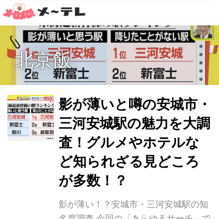
北京飯
影が薄いと噂の安城市・
三河安城駅の魅力を大調
査！グルメやホテルな
ど知られざる見どころ
が多数！？
影が薄い！？安城市・三河安城駅の知
名度調査 今回の「あらゆるサーチ」で